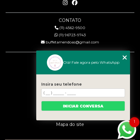
CONTATO
(11) 4562-9500
(11) 96723-9743
buffetamendoas@gmail.com
MENU
Olá! Fale agora pelo WhatsApp
Início
Quem somos
Serviços
Insira seu telefone
Eventos
Gastronomia
INICIAR CONVERSA
Contato
Categorias
1
Mapa do site