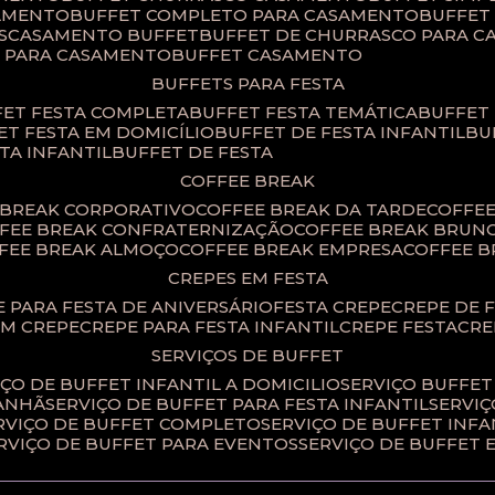
SAMENTO
BUFFET COMPLETO PARA CASAMENTO
BUFFE
S
CASAMENTO BUFFET
BUFFET DE CHURRASCO PARA 
T PARA CASAMENTO
BUFFET CASAMENTO
BUFFETS PARA FESTA
FET FESTA COMPLETA
BUFFET FESTA TEMÁTICA
BUFFET
FET FESTA EM DOMICÍLIO
BUFFET DE FESTA INFANTIL
B
STA INFANTIL
BUFFET DE FESTA
COFFEE BREAK
E BREAK CORPORATIVO
COFFEE BREAK DA TARDE
COFFE
FFEE BREAK CONFRATERNIZAÇÃO
COFFEE BREAK BRUN
FFEE BREAK ALMOÇO
COFFEE BREAK EMPRESA
COFFEE 
CREPES EM FESTA
PE PARA FESTA DE ANIVERSÁRIO
FESTA CREPE
CREPE DE 
OM CREPE
CREPE PARA FESTA INFANTIL
CREPE FESTA
CR
SERVIÇOS DE BUFFET
IÇO DE BUFFET INFANTIL A DOMICILIO
SERVIÇO BUFFET
MANHÃ
SERVIÇO DE BUFFET PARA FESTA INFANTIL
SERVI
ERVIÇO DE BUFFET COMPLETO
SERVIÇO DE BUFFET INFA
ERVIÇO DE BUFFET PARA EVENTOS
SERVIÇO DE BUFFET 