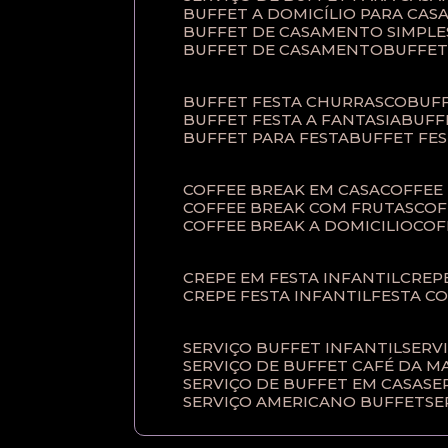
BUFFET A DOMICÍLIO PARA CA
BUFFET DE CASAMENTO SIMPLE
BUFFET DE CASAMENTO
BUFFE
BUFFET FESTA CHURRASCO
BUF
BUFFET FESTA A FANTASIA
BUF
BUFFET PARA FESTA
BUFFET FE
COFFEE BREAK EM CASA
COFFE
COFFEE BREAK COM FRUTAS
CO
COFFEE BREAK A DOMICILIO
CO
CREPE EM FESTA INFANTIL
CRE
CREPE FESTA INFANTIL
FESTA C
SERVIÇO BUFFET INFANTIL
SERV
SERVIÇO DE BUFFET CAFÉ DA 
SERVIÇO DE BUFFET EM CASA
S
SERVIÇO AMERICANO BUFFET
S