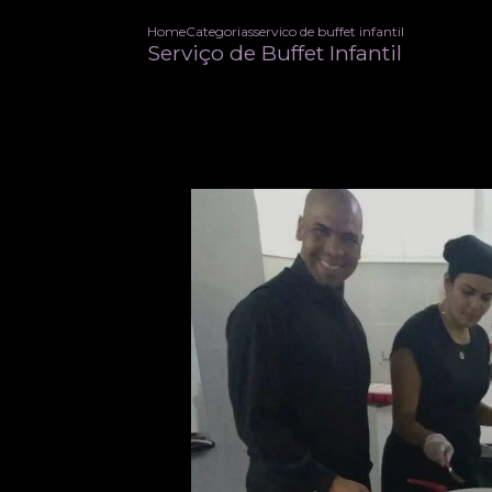
Home
Categorias
servico de buffet infantil
Serviço de Buffet Infantil