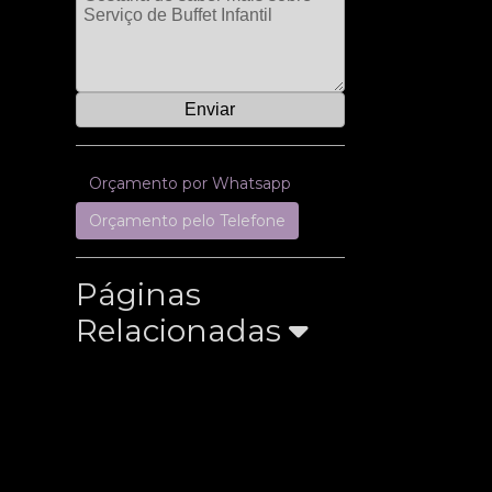
Orçamento por Whatsapp
Orçamento pelo Telefone
Páginas
Relacionadas