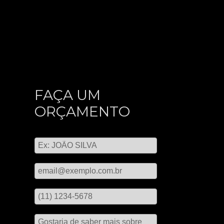
FAÇA UM
ORÇAMENTO
Digite seu nome
Digite seu email
Digite seu telefone
Mensagem