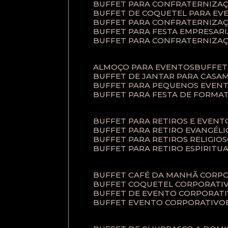
BUFFET PARA CONFRATERNIZA
BUFFET DE COQUETEL PARA EV
BUFFET PARA CONFRATERNIZA
BUFFET PARA FESTA EMPRESARI
BUFFET PARA CONFRATERNIZA
ALMOÇO PARA EVENTOS
BUFFE
BUFFET DE JANTAR PARA CAS
BUFFET PARA PEQUENOS EVEN
BUFFET PARA FESTA DE FORMA
BUFFET PARA RETIROS E EVEN
BUFFET PARA RETIRO EVANGÉLI
BUFFET PARA RETIROS RELIGIO
BUFFET PARA RETIRO ESPIRITU
BUFFET CAFÉ DA MANHÃ CORP
BUFFET COQUETEL CORPORATI
BUFFET DE EVENTO CORPORAT
BUFFET EVENTO CORPORATIVO