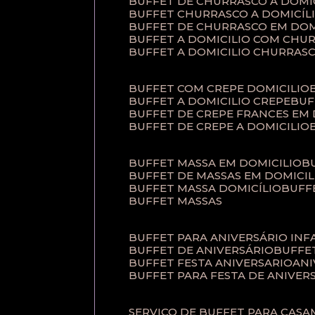
BUFFET DE CHURRASCO A DOM
BUFFET CHURRASCO A DOMICÍL
BUFFET DE CHURRASCO EM DOM
BUFFET A DOMICILIO COM CHU
BUFFET A DOMICILIO CHURRAS
BUFFET COM CREPE DOMICILIO
BUFFET A DOMICILIO CREPE
BU
BUFFET DE CREPE FRANCES EM
BUFFET DE CREPE A DOMICILIO
BUFFET MASSA EM DOMICILIO
BUFFET DE MASSAS EM DOMICIL
BUFFET MASSA DOMICÍLIO
BUF
BUFFET MASSAS
BUFFET PARA ANIVERSÁRIO INF
BUFFET DE ANIVERSÁRIO
BUFF
BUFFET FESTA ANIVERSARIO
AN
BUFFET PARA FESTA DE ANIVER
SERVIÇO DE BUFFET PARA CAS