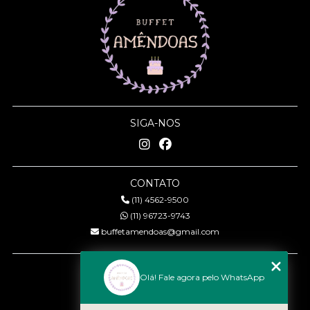
SIGA-NOS
CONTATO
(11) 4562-9500
(11) 96723-9743
buffetamendoas@gmail.com
MENU
Olá! Fale agora pelo WhatsApp
Início
Quem somos