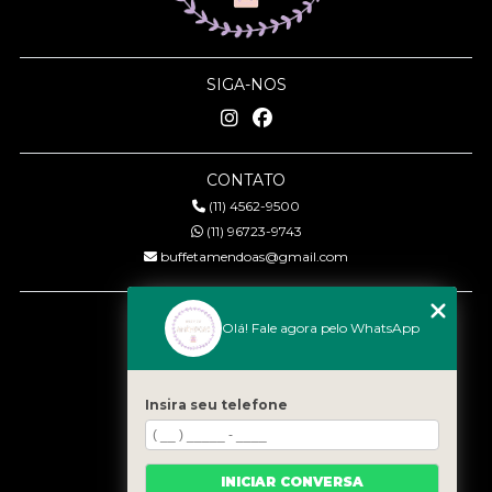
SIGA-NOS
CONTATO
(11) 4562-9500
(11) 96723-9743
buffetamendoas@gmail.com
MENU
Olá! Fale agora pelo WhatsApp
Início
Quem somos
Serviços
Insira seu telefone
Eventos
Gastronomia
INICIAR CONVERSA
Contato