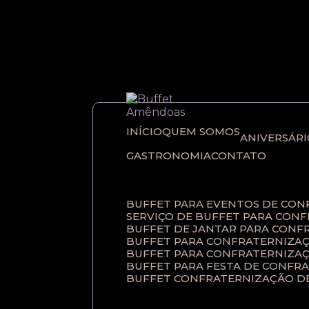
Entre em contato com um de nossos esp
INÍCIO
QUEM SOMOS
ANIVERSÁR
GASTRONOMIA
CONTATO
BUFFET PARA EVENTOS DE CO
SERVIÇO DE BUFFET PARA CON
BUFFET DE JANTAR PARA CONF
BUFFET PARA CONFRATERNIZAÇ
BUFFET PARA CONFRATERNIZA
BUFFET PARA FESTA DE CONFR
BUFFET CONFRATERNIZAÇÃO D