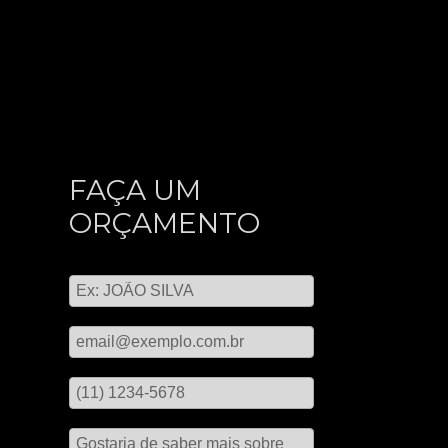
FAÇA UM
ORÇAMENTO
Digite seu nome
Digite seu email
Digite seu telefone
Mensagem