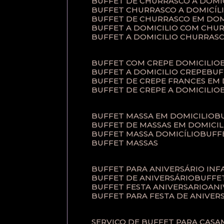
BUFFET DE CHURRASCO A DOM
BUFFET CHURRASCO A DOMICÍL
BUFFET DE CHURRASCO EM DOM
BUFFET A DOMICILIO COM CHU
BUFFET A DOMICILIO CHURRAS
BUFFET COM CREPE DOMICILIO
BUFFET A DOMICILIO CREPE
BU
BUFFET DE CREPE FRANCES EM
BUFFET DE CREPE A DOMICILIO
BUFFET MASSA EM DOMICILIO
BUFFET DE MASSAS EM DOMICIL
BUFFET MASSA DOMICÍLIO
BUF
BUFFET MASSAS
BUFFET PARA ANIVERSÁRIO INF
BUFFET DE ANIVERSÁRIO
BUFF
BUFFET FESTA ANIVERSARIO
AN
BUFFET PARA FESTA DE ANIVER
SERVIÇO DE BUFFET PARA CAS