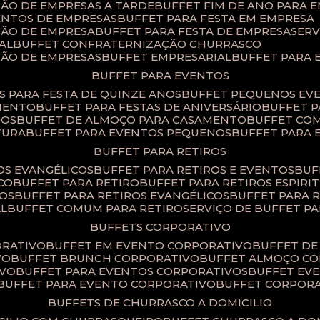
ÇÃO DE EMPRESAS A TARDE
BUFFET FIM DE ANO PARA 
ENTOS DE EMPRESAS
BUFFET PARA FESTA EM EMPRESA
ÇÃO DE EMPRESA
BUFFET PARA FESTA DE EMPRESA
SER
AL
BUFFET CONFRATERNIZAÇÃO CHURRASCO
ÇÃO DE EMPRESAS
BUFFET EMPRESARIAL
BUFFET PARA
BUFFET PARA EVENTOS
TS PARA FESTA DE QUINZE ANOS
BUFFET PEQUENOS EV
AMENTO
BUFFET PARA FESTAS DE ANIVERSÁRIO
BUFFET 
TOS
BUFFET DE ALMOÇO PARA CASAMENTO
BUFFET CO
TURA
BUFFET PARA EVENTOS PEQUENOS
BUFFET PARA
BUFFET PARA RETIROS
TOS EVANGÉLICOS
BUFFET PARA RETIROS E EVENTOS
BU
CO
BUFFET PARA RETIRO
BUFFET PARA RETIROS ESPIRI
SOS
BUFFET PARA RETIROS EVANGÉLICOS
BUFFET PARA 
AL
BUFFET COMUM PARA RETIRO​
SERVIÇO DE BUFFET P
BUFFETS CORPORATIVO
ORATIVO
BUFFET EM EVENTO CORPORATIVO
BUFFET D
VO
BUFFET BRUNCH CORPORATIVO
BUFFET ALMOÇO C
IVO
BUFFET PARA EVENTOS CORPORATIVOS
BUFFET E
BUFFET PARA EVENTO CORPORATIVO
BUFFET CORPOR
BUFFETS DE CHURRASCO A DOMICILIO