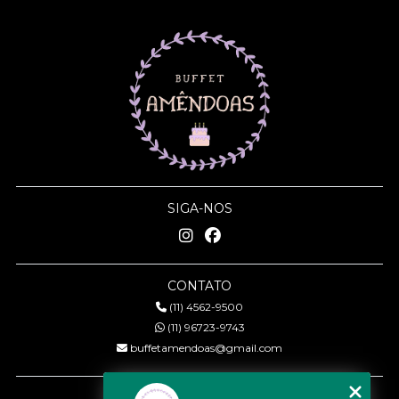
SIGA-NOS
CONTATO
(11) 4562-9500
(11) 96723-9743
buffetamendoas@gmail.com
MENU