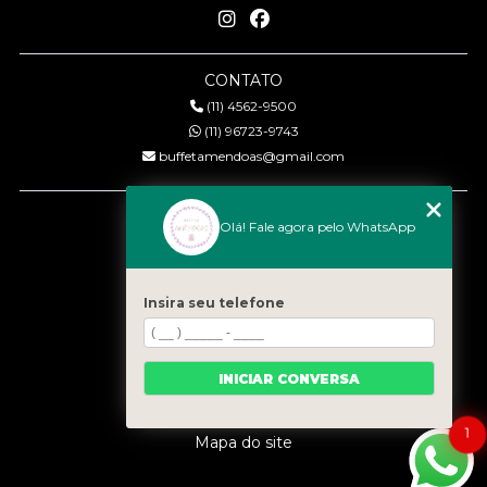
CONTATO
(11) 4562-9500
(11) 96723-9743
buffetamendoas@gmail.com
MENU
Olá! Fale agora pelo WhatsApp
Início
Quem somos
Serviços
Insira seu telefone
Eventos
Gastronomia
INICIAR CONVERSA
Contato
Categorias
1
Mapa do site