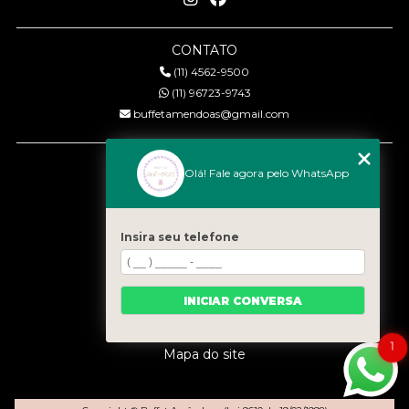
CONTATO
(11) 4562-9500
(11) 96723-9743
buffetamendoas@gmail.com
MENU
Olá! Fale agora pelo WhatsApp
Início
Quem somos
Serviços
Insira seu telefone
Eventos
Gastronomia
INICIAR CONVERSA
Contato
Categorias
1
Mapa do site