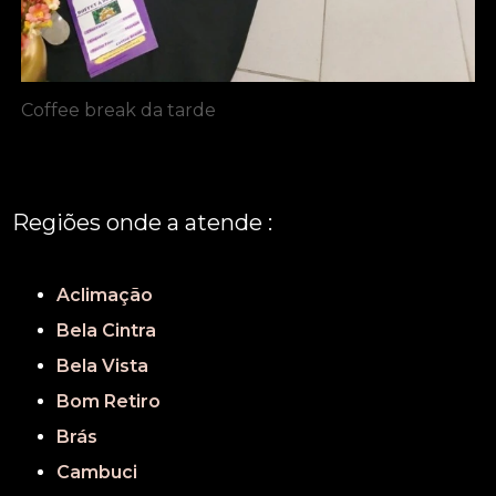
Coffee break da tarde
Regiões onde a atende :
REGIÃO CENTRAL
GRANDE SÃO PAULO
São Paulo
Aclimação
Bela Cintra
Bela Vista
Bom Retiro
Brás
Cambuci