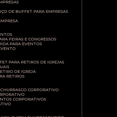
EMPRESAS
VIÇO DE BUFFET PARA EMPRESAS
 EMPRESA
ENTOS
PARA FEIRAS E CONGRESSOS
MIDA PARA EVENTOS
 EVENTO
FFET PARA RETIROS DE IGREJAS
TUAIS
RETIRO DE IGREJA
ARA RETIROS
E CHURRASCO CORPORATIVO
ORPORATIVO
VENTOS CORPORATIVOS
ATIVO