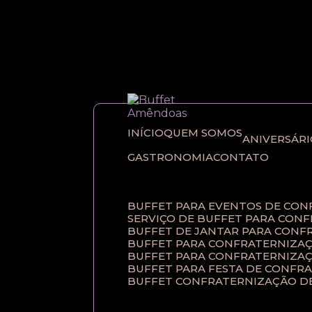
Entre em contato com um de nossos esp
INÍCIO
QUEM SOMOS
ANIVERSÁR
GASTRONOMIA
CONTATO
BUFFET PARA EVENTOS DE CO
SERVIÇO DE BUFFET PARA CON
BUFFET DE JANTAR PARA CONF
BUFFET PARA CONFRATERNIZAÇ
BUFFET PARA CONFRATERNIZA
BUFFET PARA FESTA DE CONFR
BUFFET CONFRATERNIZAÇÃO D