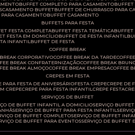
SAMENTO
BUFFET COMPLETO PARA CASAMENTO
BUFFE
S
CASAMENTO BUFFET
BUFFET DE CHURRASCO PARA 
T PARA CASAMENTO
BUFFET CASAMENTO
BUFFETS PARA FESTA
FET FESTA COMPLETA
BUFFET FESTA TEMÁTICA
BUFFET
FET FESTA EM DOMICÍLIO
BUFFET DE FESTA INFANTIL
B
STA INFANTIL
BUFFET DE FESTA
COFFEE BREAK
E BREAK CORPORATIVO
COFFEE BREAK DA TARDE
COFFE
FFEE BREAK CONFRATERNIZAÇÃO
COFFEE BREAK BRUN
FFEE BREAK ALMOÇO
COFFEE BREAK EMPRESA
COFFEE 
CREPES EM FESTA
PE PARA FESTA DE ANIVERSÁRIO
FESTA CREPE
CREPE DE 
OM CREPE
CREPE PARA FESTA INFANTIL
CREPE FESTA
CR
SERVIÇOS DE BUFFET
IÇO DE BUFFET INFANTIL A DOMICILIO
SERVIÇO BUFFET
MANHÃ
SERVIÇO DE BUFFET PARA FESTA INFANTIL
SERVI
ERVIÇO DE BUFFET COMPLETO
SERVIÇO DE BUFFET INFA
ERVIÇO DE BUFFET PARA EVENTOS
SERVIÇO DE BUFFET 