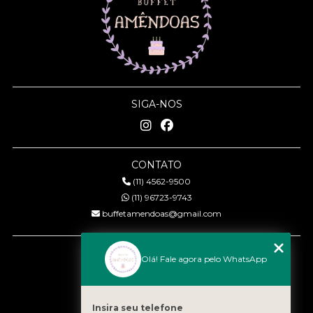
SIGA-NOS
CONTATO
(11) 4562-9500
(11) 96723-9743
buffetamendoas@gmail.com
MENU
Olá! Fale agora pelo WhatsApp
Início
Quem somos
Serviços
Insira seu telefone