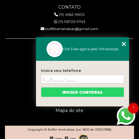
CONTATO
(11) 4562-9500
(11) 96723-9743
buffetamendoas@gmail.com
MENU
Olá! Fale agora pelo WhatsApp
Início
Quem somos
Serviços
Insira seu telefone
Eventos
Gastronomia
INICIAR CONVERSA
Contato
Categorias
1
Mapa do site
Copyright © Buffet Amêndoas. (Lei 9610 de 19/02/1998)
HTML
CSS