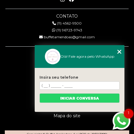
CONTATO
(11) 4562-9500
(11) 96723-9743
buffetamendoas@gmail.com
MENU
Olá! Fale agora pelo WhatsApp
Início
Quem somos
Serviços
Insira seu telefone
Eventos
Gastronomia
INICIAR CONVERSA
Contato
Categorias
1
Mapa do site