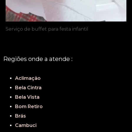
Serviço de buffet para festa infantil
Regiões onde a atende :
REGIÃO CENTRAL
GRANDE SÃO PAULO
São Paulo
Aclimação
Bela Cintra
Bela Vista
Bom Retiro
Brás
Cambuci