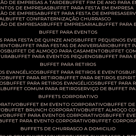
ÇÃO DE EMPRESAS A TARDE
BUFFET FIM DE ANO PARA 
ENTOS DE EMPRESAS
BUFFET PARA FESTA EM EMPRESA
ÇÃO DE EMPRESA
BUFFET PARA FESTA DE EMPRESA
SER
AL
BUFFET CONFRATERNIZAÇÃO CHURRASCO
ÇÃO DE EMPRESAS
BUFFET EMPRESARIAL
BUFFET PARA
BUFFET PARA EVENTOS
TS PARA FESTA DE QUINZE ANOS
BUFFET PEQUENOS EV
AMENTO
BUFFET PARA FESTAS DE ANIVERSÁRIO
BUFFET 
TOS
BUFFET DE ALMOÇO PARA CASAMENTO
BUFFET CO
TURA
BUFFET PARA EVENTOS PEQUENOS
BUFFET PARA
BUFFET PARA RETIROS
TOS EVANGÉLICOS
BUFFET PARA RETIROS E EVENTOS
BU
CO
BUFFET PARA RETIRO
BUFFET PARA RETIROS ESPIRI
SOS
BUFFET PARA RETIROS EVANGÉLICOS
BUFFET PARA 
AL
BUFFET COMUM PARA RETIRO​
SERVIÇO DE BUFFET P
BUFFETS CORPORATIVO
ORATIVO
BUFFET EM EVENTO CORPORATIVO
BUFFET D
VO
BUFFET BRUNCH CORPORATIVO
BUFFET ALMOÇO C
IVO
BUFFET PARA EVENTOS CORPORATIVOS
BUFFET E
BUFFET PARA EVENTO CORPORATIVO
BUFFET CORPOR
BUFFETS DE CHURRASCO A DOMICILIO