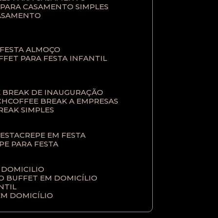
T PARA CASAMENTO SIMPLES
CASAMENTO
 FESTA ALMOÇO
UFFET PARA FESTA INFANTIL
E BREAK DE INAUGURAÇÃO
CH
COFFEE BREAK A EMPRESAS
BREAK SIMPLES
FESTA
CREPE EM FESTA
EPE PARA FESTA
 DOMICILIO
ÇO BUFFET EM DOMICÍLIO
NTIL
EM DOMICÍLIO