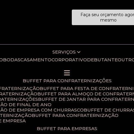
Faça seu orçamento ago
ecialistas!
mesmo
SERVIÇOS
IO
BODAS
CASAMENTO
CORPORATIVO
DEBUTANTE
OUTR
BUFFET PARA CONFRATERNIZAÇÕES
NFRATERNIZAÇÃO
BUFFET PARA FESTA DE CONFRATERN
FRATERNIZAÇÃO
BUFFET PARA ALMOÇO DE CONFRATER
RATERNIZAÇÕES​
BUFFET DE JANTAR PARA CONFRATERN
ÃO DE FINAL DE ANO​
ÇÃO DE EMPRESA COM CHURRASCO
BUFFET DE CHURR
ATERNIZAÇÃO
BUFFET PARA CONFRATERNIZAÇÃO
E EMPRESA
BUFFET PARA EMPRESAS