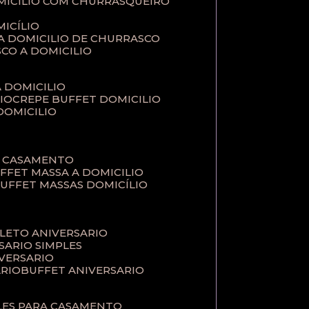
MICILIO COM CHURRASQUEIRO
ICÍLIO
 A DOMICILIO DE CHURRASCO
SCO A DOMICILIO
A DOMICILIO
IO
CREPE BUFFET DOMICILIO
 DOMICILIO
A CASAMENTO
UFFET MASSA A DOMICILIO
BUFFET MASSAS DOMICÍLIO
PLETO ANIVERSARIO
RSARIO SIMPLES
IVERSARIO
ÁRIO
BUFFET ANIVERSARIO
PLES PARA CASAMENTO