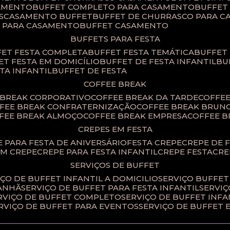
SAMENTO
BUFFET COMPLETO PARA CASAMENTO
BUFFE
S
CASAMENTO BUFFET
BUFFET DE CHURRASCO PARA 
T PARA CASAMENTO
BUFFET CASAMENTO
BUFFETS PARA FESTA
FET FESTA COMPLETA
BUFFET FESTA TEMÁTICA
BUFFET
FET FESTA EM DOMICÍLIO
BUFFET DE FESTA INFANTIL
B
STA INFANTIL
BUFFET DE FESTA
COFFEE BREAK
E BREAK CORPORATIVO
COFFEE BREAK DA TARDE
COFFE
FFEE BREAK CONFRATERNIZAÇÃO
COFFEE BREAK BRUN
FFEE BREAK ALMOÇO
COFFEE BREAK EMPRESA
COFFEE 
CREPES EM FESTA
PE PARA FESTA DE ANIVERSÁRIO
FESTA CREPE
CREPE DE 
OM CREPE
CREPE PARA FESTA INFANTIL
CREPE FESTA
CR
SERVIÇOS DE BUFFET
IÇO DE BUFFET INFANTIL A DOMICILIO
SERVIÇO BUFFET
MANHÃ
SERVIÇO DE BUFFET PARA FESTA INFANTIL
SERVI
ERVIÇO DE BUFFET COMPLETO
SERVIÇO DE BUFFET INFA
ERVIÇO DE BUFFET PARA EVENTOS
SERVIÇO DE BUFFET 