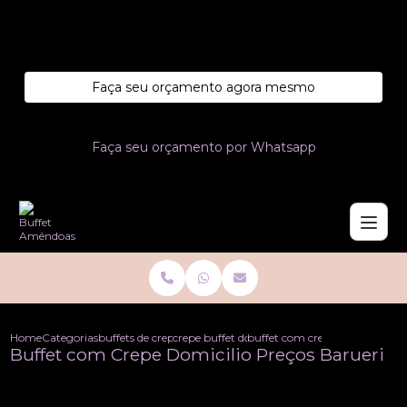
Entre em contato com um de nossos especialistas!
Faça seu orçamento agora mesmo
Faça seu orçamento por Whatsapp
Home
Categorias
buffets de crepe a domicilio
crepe buffet domicilio
buffet com crepe domicilio pre
Buffet com Crepe Domicilio Preços Barueri