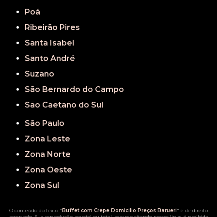
Poá
Ribeirão Pires
Santa Isabel
Santo André
Suzano
São Bernardo do Campo
São Caetano do Sul
São Paulo
Zona Leste
Zona Norte
Zona Oeste
Zona Sul
O conteúdo do texto "
Buffet com Crepe Domicilio Preços Barueri
" é de direito
reservado. Sua reprodução, parcial ou total, mesmo citando nossos links, é proibida