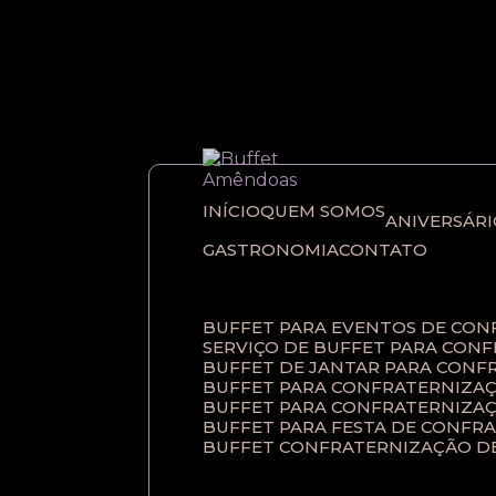
Entre em contato com um de nossos esp
INÍCIO
QUEM SOMOS
ANIVERSÁR
GASTRONOMIA
CONTATO
BUFFET PARA EVENTOS DE CO
SERVIÇO DE BUFFET PARA CON
BUFFET DE JANTAR PARA CONF
BUFFET PARA CONFRATERNIZAÇ
BUFFET PARA CONFRATERNIZA
BUFFET PARA FESTA DE CONFR
BUFFET CONFRATERNIZAÇÃO D