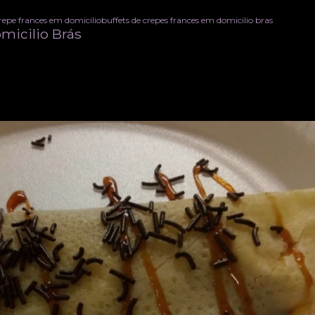
crepe frances em domicilio
buffets de crepes frances em domicilio bras
micilio Brás