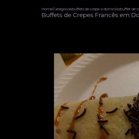
Home
Categorias
buffets de crepe a domicilio
buffet de 
Buffets de Crepes Francês em Do