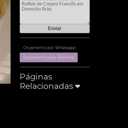
Orçamento por Whatsapp
Orçamento pelo Telefone
Páginas
Relacionadas