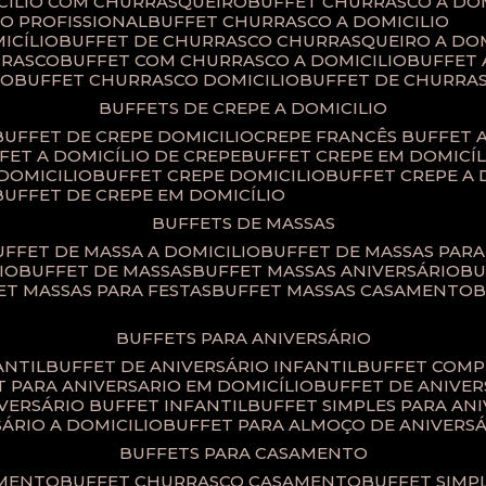
ICILIO COM CHURRASQUEIRO
BUFFET CHURRASCO A DO
IO PROFISSIONAL
BUFFET CHURRASCO A DOMICILIO
ICÍLIO
BUFFET DE CHURRASCO CHURRASQUEIRO A DOM
RRASCO
BUFFET COM CHURRASCO A DOMICILIO
BUFFET
CO
BUFFET CHURRASCO DOMICILIO
BUFFET DE CHURRA
BUFFETS DE CREPE A DOMICILIO
BUFFET DE CREPE DOMICILIO
CREPE FRANCÊS BUFFET 
FFET A DOMICÍLIO DE CREPE
BUFFET CREPE EM DOMICÍL
 DOMICILIO
BUFFET CREPE DOMICILIO
BUFFET CREPE A
BUFFET DE CREPE EM DOMICÍLIO
BUFFETS DE MASSAS
BUFFET DE MASSA A DOMICILIO
BUFFET DE MASSAS PAR
IO
BUFFET DE MASSAS
BUFFET MASSAS ANIVERSÁRIO
B
FET MASSAS PARA FESTAS
BUFFET MASSAS CASAMENTO
BUFFETS PARA ANIVERSÁRIO
ANTIL
BUFFET DE ANIVERSÁRIO INFANTIL
BUFFET COM
ET PARA ANIVERSARIO EM DOMICÍLIO
BUFFET DE ANIVE
IVERSÁRIO BUFFET INFANTIL
BUFFET SIMPLES PARA AN
SÁRIO A DOMICILIO
BUFFET PARA ALMOÇO DE ANIVERS
BUFFETS PARA CASAMENTO
AMENTO
BUFFET CHURRASCO CASAMENTO
BUFFET SIM