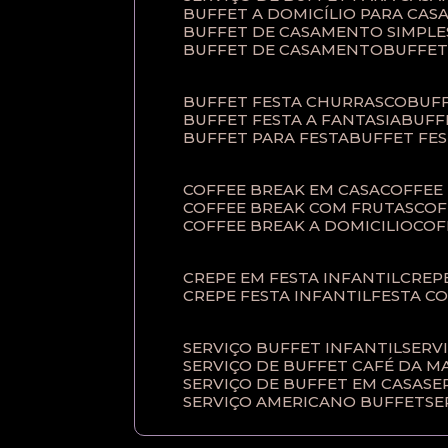
BUFFET A DOMICÍLIO PARA CA
BUFFET DE CASAMENTO SIMPLE
BUFFET DE CASAMENTO
BUFFE
BUFFET FESTA CHURRASCO
BUF
BUFFET FESTA A FANTASIA
BUF
BUFFET PARA FESTA
BUFFET FE
COFFEE BREAK EM CASA
COFFE
COFFEE BREAK COM FRUTAS
CO
COFFEE BREAK A DOMICILIO
CO
CREPE EM FESTA INFANTIL
CRE
CREPE FESTA INFANTIL
FESTA C
SERVIÇO BUFFET INFANTIL
SERV
SERVIÇO DE BUFFET CAFÉ DA 
SERVIÇO DE BUFFET EM CASA
S
SERVIÇO AMERICANO BUFFET
S