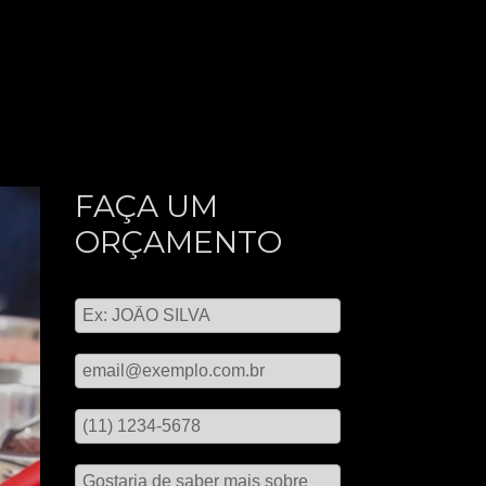
FAÇA UM
ORÇAMENTO
Digite seu nome
Digite seu email
Digite seu telefone
Mensagem