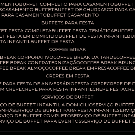
SAMENTO
BUFFET COMPLETO PARA CASAMENTO
BUFFE
S
CASAMENTO BUFFET
BUFFET DE CHURRASCO PARA 
T PARA CASAMENTO
BUFFET CASAMENTO
BUFFETS PARA FESTA
FET FESTA COMPLETA
BUFFET FESTA TEMÁTICA
BUFFET
FET FESTA EM DOMICÍLIO
BUFFET DE FESTA INFANTIL
B
STA INFANTIL
BUFFET DE FESTA
COFFEE BREAK
E BREAK CORPORATIVO
COFFEE BREAK DA TARDE
COFFE
FFEE BREAK CONFRATERNIZAÇÃO
COFFEE BREAK BRUN
FFEE BREAK ALMOÇO
COFFEE BREAK EMPRESA
COFFEE 
CREPES EM FESTA
PE PARA FESTA DE ANIVERSÁRIO
FESTA CREPE
CREPE DE 
OM CREPE
CREPE PARA FESTA INFANTIL
CREPE FESTA
CR
SERVIÇOS DE BUFFET
IÇO DE BUFFET INFANTIL A DOMICILIO
SERVIÇO BUFFET
MANHÃ
SERVIÇO DE BUFFET PARA FESTA INFANTIL
SERVI
ERVIÇO DE BUFFET COMPLETO
SERVIÇO DE BUFFET INFA
ERVIÇO DE BUFFET PARA EVENTOS
SERVIÇO DE BUFFET 