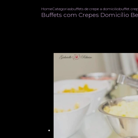
Home
Categorias
buffets de crepe a domicilio
buffet cre
Buffets com Crepes Domicílio Be