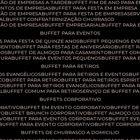
ÇÃO DE EMPRESAS A TARDE
BUFFET FIM DE ANO PARA 
ENTOS DE EMPRESAS
BUFFET PARA FESTA EM EMPRESA
ÇÃO DE EMPRESA
BUFFET PARA FESTA DE EMPRESA
SER
AL
BUFFET CONFRATERNIZAÇÃO CHURRASCO
ÇÃO DE EMPRESAS
BUFFET EMPRESARIAL
BUFFET PARA
BUFFET PARA EVENTOS
TS PARA FESTA DE QUINZE ANOS
BUFFET PEQUENOS EV
AMENTO
BUFFET PARA FESTAS DE ANIVERSÁRIO
BUFFET 
TOS
BUFFET DE ALMOÇO PARA CASAMENTO
BUFFET CO
TURA
BUFFET PARA EVENTOS PEQUENOS
BUFFET PARA
BUFFET PARA RETIROS
TOS EVANGÉLICOS
BUFFET PARA RETIROS E EVENTOS
BU
CO
BUFFET PARA RETIRO
BUFFET PARA RETIROS ESPIRI
SOS
BUFFET PARA RETIROS EVANGÉLICOS
BUFFET PARA 
AL
BUFFET COMUM PARA RETIRO​
SERVIÇO DE BUFFET P
BUFFETS CORPORATIVO
ORATIVO
BUFFET EM EVENTO CORPORATIVO
BUFFET D
VO
BUFFET BRUNCH CORPORATIVO
BUFFET ALMOÇO C
IVO
BUFFET PARA EVENTOS CORPORATIVOS
BUFFET E
BUFFET PARA EVENTO CORPORATIVO
BUFFET CORPOR
BUFFETS DE CHURRASCO A DOMICILIO