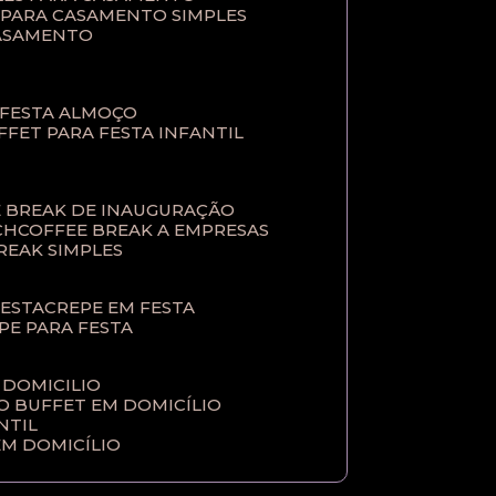
T PARA CASAMENTO SIMPLES
CASAMENTO
 FESTA ALMOÇO
UFFET PARA FESTA INFANTIL
E BREAK DE INAUGURAÇÃO
CH
COFFEE BREAK A EMPRESAS
BREAK SIMPLES
FESTA
CREPE EM FESTA
EPE PARA FESTA
 DOMICILIO
ÇO BUFFET EM DOMICÍLIO
NTIL
EM DOMICÍLIO