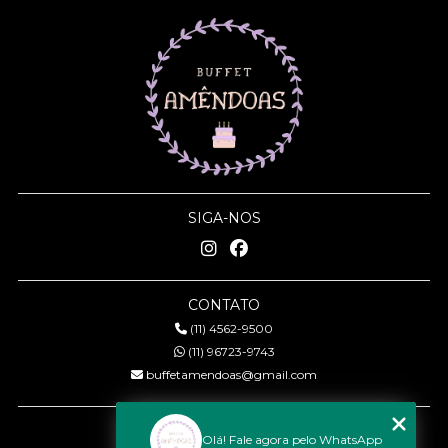
SIGA-NOS
CONTATO
(11) 4562-9500
(11) 96723-9743
buffetamendoas@gmail.com
MENU
Olá! Fale agora pelo WhatsApp