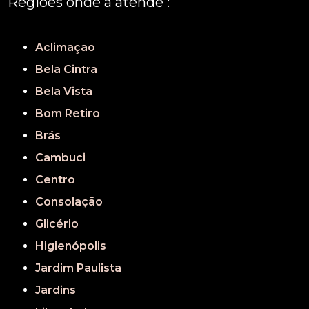
Regiões onde a atende :
REGIÃO CENTRAL
GRANDE SÃO PAULO
São Paulo
Aclimação
Bela Cintra
Bela Vista
Bom Retiro
Brás
Cambuci
Centro
Consolação
Glicério
Higienópolis
Jardim Paulista
Jardins