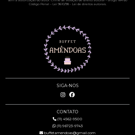
sem a autorização do autor. Crime de violação de direito autoral – artigo 184 do
Código Penal –
Lei 9610/98 - Lei de direitos autorais
.
SIGA-NOS
CONTATO
(11) 4562-9500
(11) 96723-9743
buffetamendoas@gmail.com