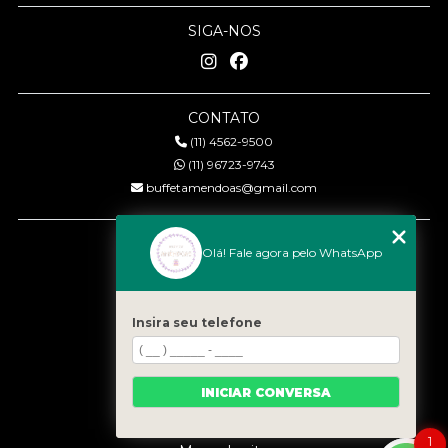
SIGA-NOS
CONTATO
(11) 4562-9500
(11) 96723-9743
buffetamendoas@gmail.com
MENU
Olá! Fale agora pelo WhatsApp
Início
Quem somos
Serviços
Insira seu telefone
Eventos
Gastronomia
INICIAR CONVERSA
Contato
Categorias
1