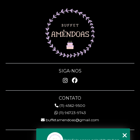
SIGA-NOS
CONTATO
(11) 4562-9500
(11) 96723-9743
buffetamendoas@gmail.com
MENU