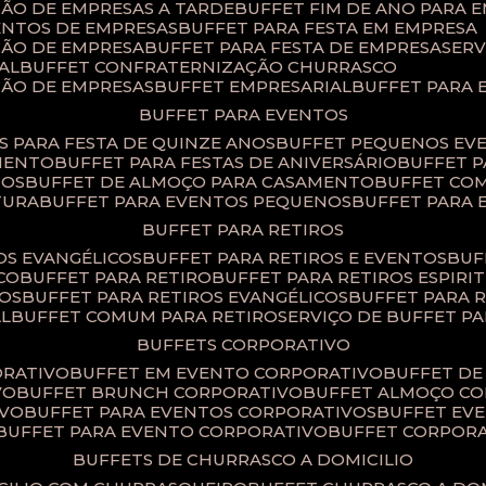
ÇÃO DE EMPRESAS A TARDE
BUFFET FIM DE ANO PARA 
ENTOS DE EMPRESAS
BUFFET PARA FESTA EM EMPRESA
ÇÃO DE EMPRESA
BUFFET PARA FESTA DE EMPRESA
SER
AL
BUFFET CONFRATERNIZAÇÃO CHURRASCO
ÇÃO DE EMPRESAS
BUFFET EMPRESARIAL
BUFFET PARA
BUFFET PARA EVENTOS
TS PARA FESTA DE QUINZE ANOS
BUFFET PEQUENOS EV
AMENTO
BUFFET PARA FESTAS DE ANIVERSÁRIO
BUFFET 
TOS
BUFFET DE ALMOÇO PARA CASAMENTO
BUFFET CO
TURA
BUFFET PARA EVENTOS PEQUENOS
BUFFET PARA
BUFFET PARA RETIROS
TOS EVANGÉLICOS
BUFFET PARA RETIROS E EVENTOS
BU
CO
BUFFET PARA RETIRO
BUFFET PARA RETIROS ESPIRI
SOS
BUFFET PARA RETIROS EVANGÉLICOS
BUFFET PARA 
AL
BUFFET COMUM PARA RETIRO​
SERVIÇO DE BUFFET P
BUFFETS CORPORATIVO
ORATIVO
BUFFET EM EVENTO CORPORATIVO
BUFFET D
VO
BUFFET BRUNCH CORPORATIVO
BUFFET ALMOÇO C
IVO
BUFFET PARA EVENTOS CORPORATIVOS
BUFFET E
BUFFET PARA EVENTO CORPORATIVO
BUFFET CORPOR
BUFFETS DE CHURRASCO A DOMICILIO