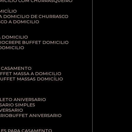
MICILIO COM CHURRASQUEIRO
ICÍLIO
 A DOMICILIO DE CHURRASCO
SCO A DOMICILIO
A DOMICILIO
IO
CREPE BUFFET DOMICILIO
 DOMICILIO
A CASAMENTO
UFFET MASSA A DOMICILIO
BUFFET MASSAS DOMICÍLIO
PLETO ANIVERSARIO
RSARIO SIMPLES
IVERSARIO
ÁRIO
BUFFET ANIVERSARIO
PLES PARA CASAMENTO