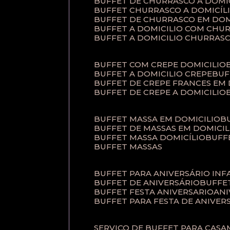
BUFFET DE CHURRASCO A DOM
BUFFET CHURRASCO A DOMICÍL
BUFFET DE CHURRASCO EM DOM
BUFFET A DOMICILIO COM CHU
BUFFET A DOMICILIO CHURRAS
BUFFET COM CREPE DOMICILIO
BUFFET A DOMICILIO CREPE
BU
BUFFET DE CREPE FRANCES EM
BUFFET DE CREPE A DOMICILIO
BUFFET MASSA EM DOMICILIO
BUFFET DE MASSAS EM DOMICIL
BUFFET MASSA DOMICÍLIO
BUF
BUFFET MASSAS
BUFFET PARA ANIVERSÁRIO INF
BUFFET DE ANIVERSÁRIO
BUFF
BUFFET FESTA ANIVERSARIO
AN
BUFFET PARA FESTA DE ANIVER
SERVIÇO DE BUFFET PARA CAS