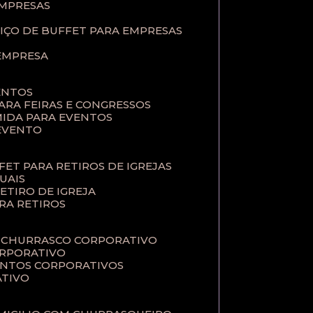
EMPRESAS
VIÇO DE BUFFET PARA EMPRESAS
 EMPRESA
ENTOS
PARA FEIRAS E CONGRESSOS
MIDA PARA EVENTOS
 EVENTO
FFET PARA RETIROS DE IGREJAS
TUAIS
RETIRO DE IGREJA
ARA RETIROS
E CHURRASCO CORPORATIVO
ORPORATIVO
VENTOS CORPORATIVOS
ATIVO