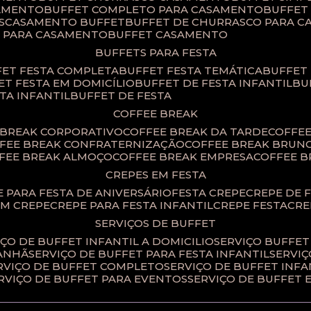
SAMENTO
BUFFET COMPLETO PARA CASAMENTO
BUFFE
S
CASAMENTO BUFFET
BUFFET DE CHURRASCO PARA 
T PARA CASAMENTO
BUFFET CASAMENTO
BUFFETS PARA FESTA
FET FESTA COMPLETA
BUFFET FESTA TEMÁTICA
BUFFET
FET FESTA EM DOMICÍLIO
BUFFET DE FESTA INFANTIL
B
STA INFANTIL
BUFFET DE FESTA
COFFEE BREAK
E BREAK CORPORATIVO
COFFEE BREAK DA TARDE
COFFE
FFEE BREAK CONFRATERNIZAÇÃO
COFFEE BREAK BRUN
FFEE BREAK ALMOÇO
COFFEE BREAK EMPRESA
COFFEE 
CREPES EM FESTA
PE PARA FESTA DE ANIVERSÁRIO
FESTA CREPE
CREPE DE 
OM CREPE
CREPE PARA FESTA INFANTIL
CREPE FESTA
CR
SERVIÇOS DE BUFFET
IÇO DE BUFFET INFANTIL A DOMICILIO
SERVIÇO BUFFET
MANHÃ
SERVIÇO DE BUFFET PARA FESTA INFANTIL
SERVI
ERVIÇO DE BUFFET COMPLETO
SERVIÇO DE BUFFET INFA
ERVIÇO DE BUFFET PARA EVENTOS
SERVIÇO DE BUFFET 