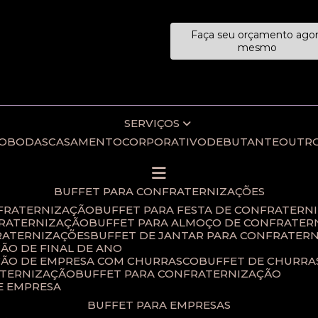
Faça seu orçamento ago
ecialistas!
mesmo
SERVIÇOS
IO
BODAS
CASAMENTO
CORPORATIVO
DEBUTANTE
OUTR
BUFFET PARA CONFRATERNIZAÇÕES
NFRATERNIZAÇÃO
BUFFET PARA FESTA DE CONFRATERN
FRATERNIZAÇÃO
BUFFET PARA ALMOÇO DE CONFRATER
RATERNIZAÇÕES​
BUFFET DE JANTAR PARA CONFRATERN
ÃO DE FINAL DE ANO​
ÇÃO DE EMPRESA COM CHURRASCO
BUFFET DE CHURR
ATERNIZAÇÃO
BUFFET PARA CONFRATERNIZAÇÃO
E EMPRESA
BUFFET PARA EMPRESAS