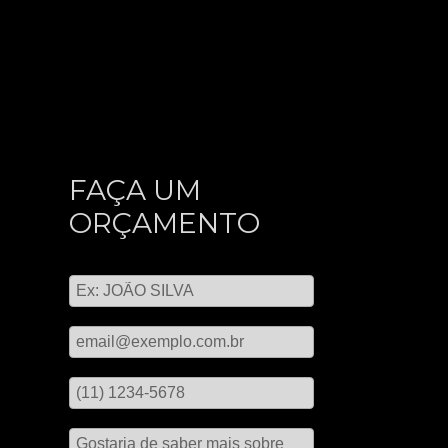
FAÇA UM
ORÇAMENTO
Digite seu nome
Digite seu email
Digite seu telefone
Mensagem