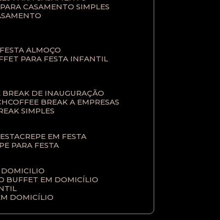
T PARA CASAMENTO SIMPLES
CASAMENTO
 FESTA ALMOÇO
UFFET PARA FESTA INFANTIL
E BREAK DE INAUGURAÇÃO
CH
COFFEE BREAK A EMPRESAS
BREAK SIMPLES
FESTA
CREPE EM FESTA
EPE PARA FESTA
 DOMICILIO
ÇO BUFFET EM DOMICÍLIO
NTIL
EM DOMICÍLIO