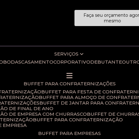
Faça seu orçamento ago
ecialistas!
mesmo
SERVIÇOS
IO
BODAS
CASAMENTO
CORPORATIVO
DEBUTANTE
OUTR
BUFFET PARA CONFRATERNIZAÇÕES
NFRATERNIZAÇÃO
BUFFET PARA FESTA DE CONFRATERN
FRATERNIZAÇÃO
BUFFET PARA ALMOÇO DE CONFRATER
RATERNIZAÇÕES​
BUFFET DE JANTAR PARA CONFRATERN
ÃO DE FINAL DE ANO​
ÇÃO DE EMPRESA COM CHURRASCO
BUFFET DE CHURR
ATERNIZAÇÃO
BUFFET PARA CONFRATERNIZAÇÃO
E EMPRESA
BUFFET PARA EMPRESAS