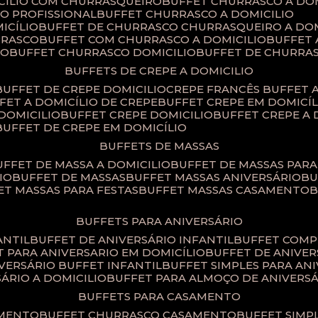
ICILIO COM CHURRASQUEIRO
BUFFET CHURRASCO A DO
IO PROFISSIONAL
BUFFET CHURRASCO A DOMICILIO
ICÍLIO
BUFFET DE CHURRASCO CHURRASQUEIRO A DOM
RRASCO
BUFFET COM CHURRASCO A DOMICILIO
BUFFET
CO
BUFFET CHURRASCO DOMICILIO
BUFFET DE CHURRA
BUFFETS DE CREPE A DOMICILIO
BUFFET DE CREPE DOMICILIO
CREPE FRANCÊS BUFFET 
FFET A DOMICÍLIO DE CREPE
BUFFET CREPE EM DOMICÍL
 DOMICILIO
BUFFET CREPE DOMICILIO
BUFFET CREPE A
BUFFET DE CREPE EM DOMICÍLIO
BUFFETS DE MASSAS
BUFFET DE MASSA A DOMICILIO
BUFFET DE MASSAS PAR
IO
BUFFET DE MASSAS
BUFFET MASSAS ANIVERSÁRIO
B
FET MASSAS PARA FESTAS
BUFFET MASSAS CASAMENTO
BUFFETS PARA ANIVERSÁRIO
ANTIL
BUFFET DE ANIVERSÁRIO INFANTIL
BUFFET COM
ET PARA ANIVERSARIO EM DOMICÍLIO
BUFFET DE ANIVE
IVERSÁRIO BUFFET INFANTIL
BUFFET SIMPLES PARA AN
SÁRIO A DOMICILIO
BUFFET PARA ALMOÇO DE ANIVERS
BUFFETS PARA CASAMENTO
AMENTO
BUFFET CHURRASCO CASAMENTO
BUFFET SIM