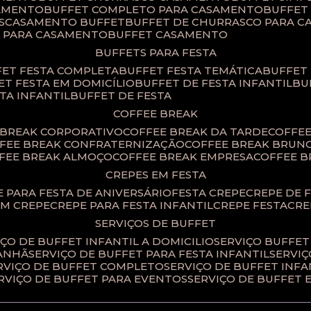
SAMENTO
BUFFET COMPLETO PARA CASAMENTO
BUFFE
S
CASAMENTO BUFFET
BUFFET DE CHURRASCO PARA 
T PARA CASAMENTO
BUFFET CASAMENTO
BUFFETS PARA FESTA
FET FESTA COMPLETA
BUFFET FESTA TEMÁTICA
BUFFET
FET FESTA EM DOMICÍLIO
BUFFET DE FESTA INFANTIL
B
STA INFANTIL
BUFFET DE FESTA
COFFEE BREAK
E BREAK CORPORATIVO
COFFEE BREAK DA TARDE
COFFE
FFEE BREAK CONFRATERNIZAÇÃO
COFFEE BREAK BRUN
FFEE BREAK ALMOÇO
COFFEE BREAK EMPRESA
COFFEE 
CREPES EM FESTA
PE PARA FESTA DE ANIVERSÁRIO
FESTA CREPE
CREPE DE 
OM CREPE
CREPE PARA FESTA INFANTIL
CREPE FESTA
CR
SERVIÇOS DE BUFFET
IÇO DE BUFFET INFANTIL A DOMICILIO
SERVIÇO BUFFET
MANHÃ
SERVIÇO DE BUFFET PARA FESTA INFANTIL
SERVI
ERVIÇO DE BUFFET COMPLETO
SERVIÇO DE BUFFET INFA
ERVIÇO DE BUFFET PARA EVENTOS
SERVIÇO DE BUFFET 