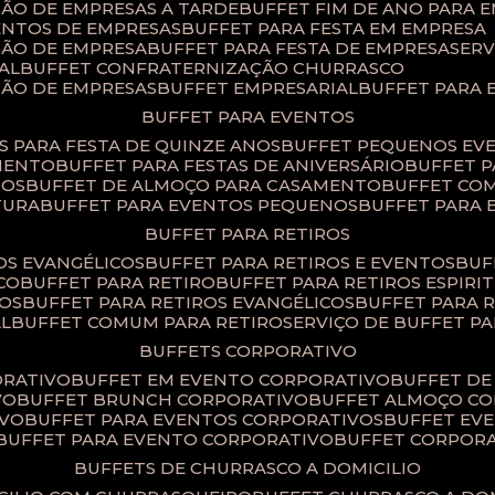
ÇÃO DE EMPRESAS A TARDE
BUFFET FIM DE ANO PARA 
ENTOS DE EMPRESAS
BUFFET PARA FESTA EM EMPRESA
ÇÃO DE EMPRESA
BUFFET PARA FESTA DE EMPRESA
SER
AL
BUFFET CONFRATERNIZAÇÃO CHURRASCO
ÇÃO DE EMPRESAS
BUFFET EMPRESARIAL
BUFFET PARA
BUFFET PARA EVENTOS
TS PARA FESTA DE QUINZE ANOS
BUFFET PEQUENOS EV
AMENTO
BUFFET PARA FESTAS DE ANIVERSÁRIO
BUFFET 
TOS
BUFFET DE ALMOÇO PARA CASAMENTO
BUFFET CO
TURA
BUFFET PARA EVENTOS PEQUENOS
BUFFET PARA
BUFFET PARA RETIROS
TOS EVANGÉLICOS
BUFFET PARA RETIROS E EVENTOS
BU
CO
BUFFET PARA RETIRO
BUFFET PARA RETIROS ESPIRI
SOS
BUFFET PARA RETIROS EVANGÉLICOS
BUFFET PARA 
AL
BUFFET COMUM PARA RETIRO​
SERVIÇO DE BUFFET P
BUFFETS CORPORATIVO
ORATIVO
BUFFET EM EVENTO CORPORATIVO
BUFFET D
VO
BUFFET BRUNCH CORPORATIVO
BUFFET ALMOÇO C
IVO
BUFFET PARA EVENTOS CORPORATIVOS
BUFFET E
BUFFET PARA EVENTO CORPORATIVO
BUFFET CORPOR
BUFFETS DE CHURRASCO A DOMICILIO