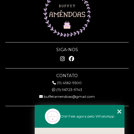
SIGA-NOS
CONTATO
(11) 4562-9500
(11) 96723-9743
buffetamendoas@gmail.com
MENU
Olá! Fale agora pelo WhatsApp
Início
Quem somos