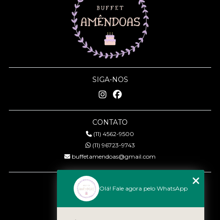
SIGA-NOS
CONTATO
(11) 4562-9500
(11) 96723-9743
buffetamendoas@gmail.com
MENU
Olá! Fale agora pelo WhatsApp
Início
Quem somos