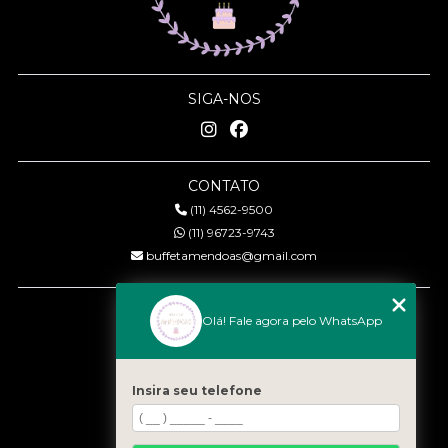
SIGA-NOS
CONTATO
(11) 4562-9500
(11) 96723-9743
buffetamendoas@gmail.com
MENU
Olá! Fale agora pelo WhatsApp
Início
Quem somos
Serviços
Insira seu telefone
Eventos
Gastronomia