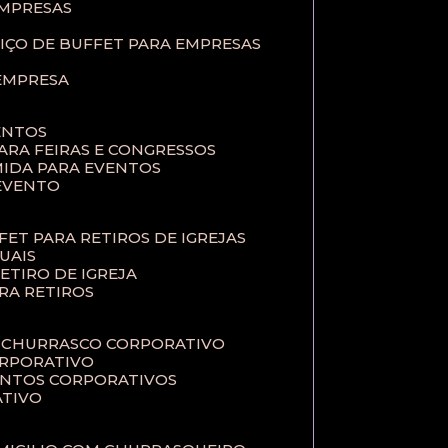
EMPRESAS
VIÇO DE BUFFET PARA EMPRESAS
 EMPRESA
ENTOS
PARA FEIRAS E CONGRESSOS
MIDA PARA EVENTOS
 EVENTO
FFET PARA RETIROS DE IGREJAS
TUAIS
RETIRO DE IGREJA
ARA RETIROS
E CHURRASCO CORPORATIVO
ORPORATIVO
VENTOS CORPORATIVOS
ATIVO