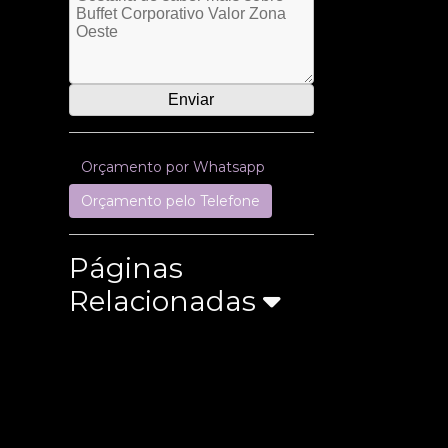
Orçamento por Whatsapp
Orçamento pelo Telefone
Páginas
Relacionadas