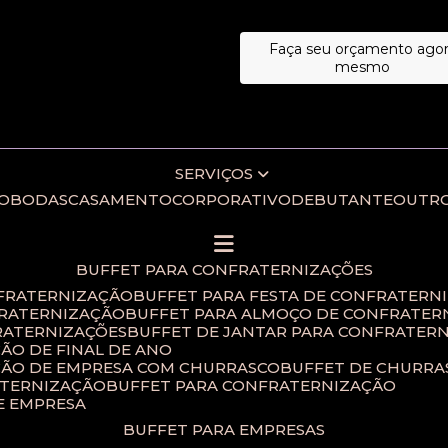
Faça seu orçamento ago
ecialistas!
mesmo
SERVIÇOS
IO
BODAS
CASAMENTO
CORPORATIVO
DEBUTANTE
OUTR
BUFFET PARA CONFRATERNIZAÇÕES
NFRATERNIZAÇÃO
BUFFET PARA FESTA DE CONFRATERN
FRATERNIZAÇÃO
BUFFET PARA ALMOÇO DE CONFRATER
RATERNIZAÇÕES​
BUFFET DE JANTAR PARA CONFRATERN
ÃO DE FINAL DE ANO​
ÇÃO DE EMPRESA COM CHURRASCO
BUFFET DE CHURR
ATERNIZAÇÃO
BUFFET PARA CONFRATERNIZAÇÃO
E EMPRESA
BUFFET PARA EMPRESAS