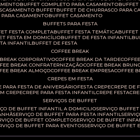
SAMENTO
BUFFET COMPLETO PARA CASAMENTO
BUFFE
S
CASAMENTO BUFFET
BUFFET DE CHURRASCO PARA 
T PARA CASAMENTO
BUFFET CASAMENTO
BUFFETS PARA FESTA
FET FESTA COMPLETA
BUFFET FESTA TEMÁTICA
BUFFET
FET FESTA EM DOMICÍLIO
BUFFET DE FESTA INFANTIL
B
STA INFANTIL
BUFFET DE FESTA
COFFEE BREAK
E BREAK CORPORATIVO
COFFEE BREAK DA TARDE
COFFE
FFEE BREAK CONFRATERNIZAÇÃO
COFFEE BREAK BRUN
FFEE BREAK ALMOÇO
COFFEE BREAK EMPRESA
COFFEE 
CREPES EM FESTA
PE PARA FESTA DE ANIVERSÁRIO
FESTA CREPE
CREPE DE 
OM CREPE
CREPE PARA FESTA INFANTIL
CREPE FESTA
CR
SERVIÇOS DE BUFFET
IÇO DE BUFFET INFANTIL A DOMICILIO
SERVIÇO BUFFET
MANHÃ
SERVIÇO DE BUFFET PARA FESTA INFANTIL
SERVI
ERVIÇO DE BUFFET COMPLETO
SERVIÇO DE BUFFET INFA
ERVIÇO DE BUFFET PARA EVENTOS
SERVIÇO DE BUFFET 