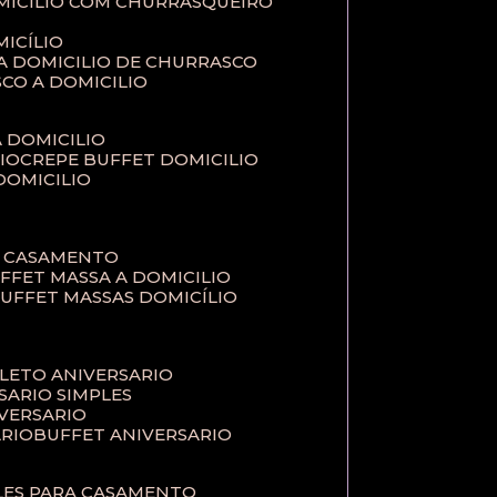
MICILIO COM CHURRASQUEIRO
ICÍLIO
 A DOMICILIO DE CHURRASCO
SCO A DOMICILIO
A DOMICILIO
IO
CREPE BUFFET DOMICILIO
 DOMICILIO
A CASAMENTO
UFFET MASSA A DOMICILIO
BUFFET MASSAS DOMICÍLIO
PLETO ANIVERSARIO
RSARIO SIMPLES
IVERSARIO
ÁRIO
BUFFET ANIVERSARIO
PLES PARA CASAMENTO