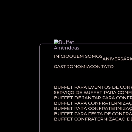
Entre em contato com um de nossos esp
INÍCIO
QUEM SOMOS
ANIVERSÁR
GASTRONOMIA
CONTATO
BUFFET PARA EVENTOS DE CO
SERVIÇO DE BUFFET PARA CON
BUFFET DE JANTAR PARA CONF
BUFFET PARA CONFRATERNIZAÇ
BUFFET PARA CONFRATERNIZA
BUFFET PARA FESTA DE CONFR
BUFFET CONFRATERNIZAÇÃO D