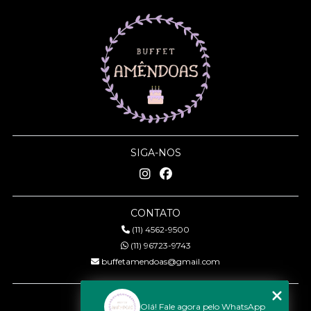
SIGA-NOS
CONTATO
(11) 4562-9500
(11) 96723-9743
buffetamendoas@gmail.com
MENU
Olá! Fale agora pelo WhatsApp