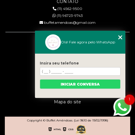
CONTATO
(11) 4562-9500
(11) 96723-9743
buffetamendoas@gmail.com
MENU
Olá! Fale agora pelo WhatsApp
Início
Quem somos
Serviços
Insira seu telefone
Eventos
Gastronomia
INICIAR CONVERSA
Contato
Categorias
1
Mapa do site
Copyright © Buffet Amêndoas. (Lei 9610 de 19/02/1998)
HTML
CSS