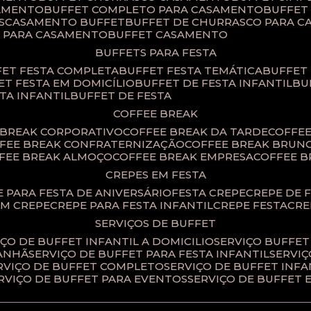
SAMENTO
BUFFET COMPLETO PARA CASAMENTO
BUFFE
S
CASAMENTO BUFFET
BUFFET DE CHURRASCO PARA 
T PARA CASAMENTO
BUFFET CASAMENTO
BUFFETS PARA FESTA
FET FESTA COMPLETA
BUFFET FESTA TEMÁTICA
BUFFET
FET FESTA EM DOMICÍLIO
BUFFET DE FESTA INFANTIL
B
STA INFANTIL
BUFFET DE FESTA
COFFEE BREAK
E BREAK CORPORATIVO
COFFEE BREAK DA TARDE
COFFE
FFEE BREAK CONFRATERNIZAÇÃO
COFFEE BREAK BRUN
FFEE BREAK ALMOÇO
COFFEE BREAK EMPRESA
COFFEE 
CREPES EM FESTA
PE PARA FESTA DE ANIVERSÁRIO
FESTA CREPE
CREPE DE 
OM CREPE
CREPE PARA FESTA INFANTIL
CREPE FESTA
CR
SERVIÇOS DE BUFFET
IÇO DE BUFFET INFANTIL A DOMICILIO
SERVIÇO BUFFET
MANHÃ
SERVIÇO DE BUFFET PARA FESTA INFANTIL
SERVI
ERVIÇO DE BUFFET COMPLETO
SERVIÇO DE BUFFET INFA
ERVIÇO DE BUFFET PARA EVENTOS
SERVIÇO DE BUFFET 