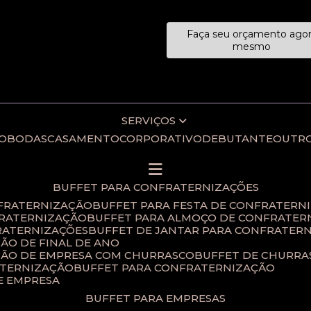
Faça seu orçamento ago
ecialistas!
mesmo
SERVIÇOS
IO
BODAS
CASAMENTO
CORPORATIVO
DEBUTANTE
OUTR
BUFFET PARA CONFRATERNIZAÇÕES
NFRATERNIZAÇÃO
BUFFET PARA FESTA DE CONFRATERN
FRATERNIZAÇÃO
BUFFET PARA ALMOÇO DE CONFRATER
RATERNIZAÇÕES​
BUFFET DE JANTAR PARA CONFRATERN
ÃO DE FINAL DE ANO​
ÇÃO DE EMPRESA COM CHURRASCO
BUFFET DE CHURR
ATERNIZAÇÃO
BUFFET PARA CONFRATERNIZAÇÃO
E EMPRESA
BUFFET PARA EMPRESAS