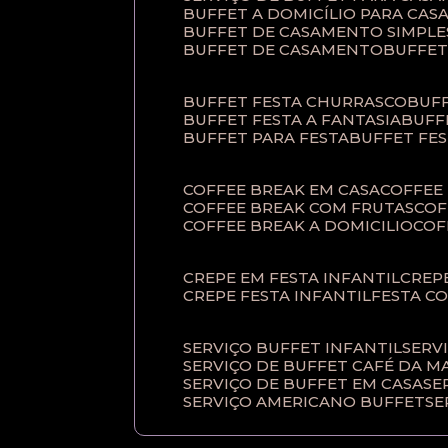
BUFFET A DOMICÍLIO PARA CA
BUFFET DE CASAMENTO SIMPLE
BUFFET DE CASAMENTO
BUFFE
BUFFET FESTA CHURRASCO
BUF
BUFFET FESTA A FANTASIA
BUF
BUFFET PARA FESTA
BUFFET FE
COFFEE BREAK EM CASA
COFFE
COFFEE BREAK COM FRUTAS
CO
COFFEE BREAK A DOMICILIO
CO
CREPE EM FESTA INFANTIL
CRE
CREPE FESTA INFANTIL
FESTA C
SERVIÇO BUFFET INFANTIL
SERV
SERVIÇO DE BUFFET CAFÉ DA 
SERVIÇO DE BUFFET EM CASA
S
SERVIÇO AMERICANO BUFFET
S