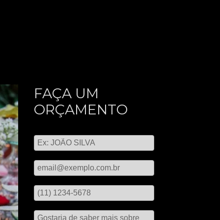
FAÇA UM
ORÇAMENTO
Digite seu nome
Digite seu email
Digite seu telefone
Mensagem