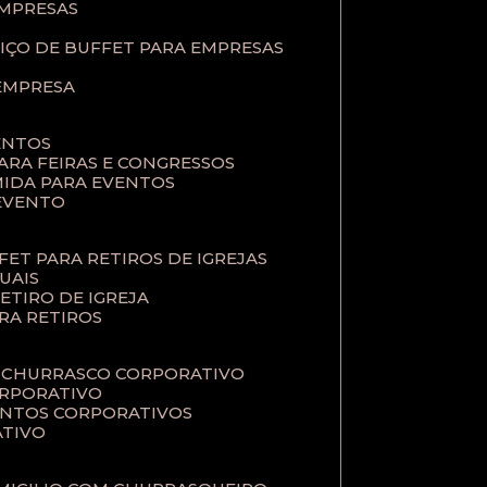
EMPRESAS
VIÇO DE BUFFET PARA EMPRESAS
 EMPRESA
ENTOS
PARA FEIRAS E CONGRESSOS
MIDA PARA EVENTOS
 EVENTO
FFET PARA RETIROS DE IGREJAS
TUAIS
RETIRO DE IGREJA
ARA RETIROS
E CHURRASCO CORPORATIVO
ORPORATIVO
VENTOS CORPORATIVOS
ATIVO