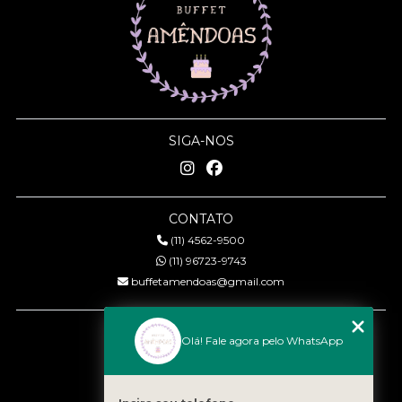
SIGA-NOS
CONTATO
(11) 4562-9500
(11) 96723-9743
buffetamendoas@gmail.com
MENU
Olá! Fale agora pelo WhatsApp
Início
Quem somos
Serviços