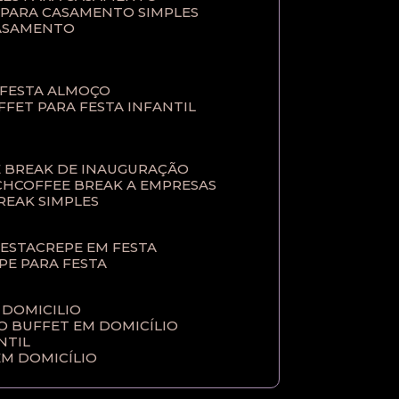
T PARA CASAMENTO SIMPLES
CASAMENTO
 FESTA ALMOÇO
UFFET PARA FESTA INFANTIL
E BREAK DE INAUGURAÇÃO
CH
COFFEE BREAK A EMPRESAS
BREAK SIMPLES
FESTA
CREPE EM FESTA
EPE PARA FESTA
 DOMICILIO
ÇO BUFFET EM DOMICÍLIO
NTIL
EM DOMICÍLIO