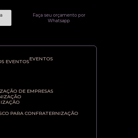
ra
Faça seu orçamento por
Whatsapp
EVENTOS
OS EVENTOS
IZAÇÃO DE EMPRESAS
NIZAÇÃO​
IZAÇÃO​
ASCO PARA CONFRATERNIZAÇÃO