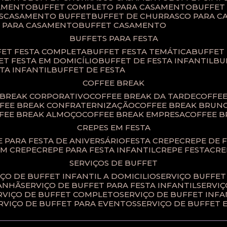
SAMENTO
BUFFET COMPLETO PARA CASAMENTO
BUFFE
S
CASAMENTO BUFFET
BUFFET DE CHURRASCO PARA 
T PARA CASAMENTO
BUFFET CASAMENTO
BUFFETS PARA FESTA
FET FESTA COMPLETA
BUFFET FESTA TEMÁTICA
BUFFET
FET FESTA EM DOMICÍLIO
BUFFET DE FESTA INFANTIL
B
STA INFANTIL
BUFFET DE FESTA
COFFEE BREAK
E BREAK CORPORATIVO
COFFEE BREAK DA TARDE
COFFE
FFEE BREAK CONFRATERNIZAÇÃO
COFFEE BREAK BRUN
FFEE BREAK ALMOÇO
COFFEE BREAK EMPRESA
COFFEE 
CREPES EM FESTA
PE PARA FESTA DE ANIVERSÁRIO
FESTA CREPE
CREPE DE 
OM CREPE
CREPE PARA FESTA INFANTIL
CREPE FESTA
CR
SERVIÇOS DE BUFFET
IÇO DE BUFFET INFANTIL A DOMICILIO
SERVIÇO BUFFET
MANHÃ
SERVIÇO DE BUFFET PARA FESTA INFANTIL
SERVI
ERVIÇO DE BUFFET COMPLETO
SERVIÇO DE BUFFET INFA
ERVIÇO DE BUFFET PARA EVENTOS
SERVIÇO DE BUFFET 