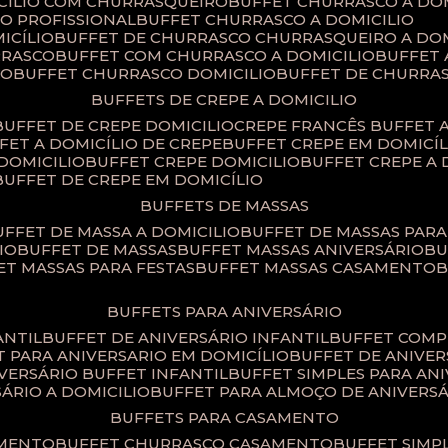
ICILIO COM CHURRASQUEIRO
BUFFET CHURRASCO A DO
IO PROFISSIONAL
BUFFET CHURRASCO A DOMICILIO
ICÍLIO
BUFFET DE CHURRASCO CHURRASQUEIRO A DOM
RRASCO
BUFFET COM CHURRASCO A DOMICILIO
BUFFET
CO
BUFFET CHURRASCO DOMICILIO
BUFFET DE CHURRA
BUFFETS DE CREPE A DOMICILIO
BUFFET DE CREPE DOMICILIO
CREPE FRANCÊS BUFFET 
FFET A DOMICÍLIO DE CREPE
BUFFET CREPE EM DOMICÍL
 DOMICILIO
BUFFET CREPE DOMICILIO
BUFFET CREPE A
BUFFET DE CREPE EM DOMICÍLIO
BUFFETS DE MASSAS
BUFFET DE MASSA A DOMICILIO
BUFFET DE MASSAS PAR
IO
BUFFET DE MASSAS
BUFFET MASSAS ANIVERSÁRIO
B
FET MASSAS PARA FESTAS
BUFFET MASSAS CASAMENTO
BUFFETS PARA ANIVERSÁRIO
ANTIL
BUFFET DE ANIVERSÁRIO INFANTIL
BUFFET COM
ET PARA ANIVERSARIO EM DOMICÍLIO
BUFFET DE ANIVE
IVERSÁRIO BUFFET INFANTIL
BUFFET SIMPLES PARA AN
SÁRIO A DOMICILIO
BUFFET PARA ALMOÇO DE ANIVERS
BUFFETS PARA CASAMENTO
AMENTO
BUFFET CHURRASCO CASAMENTO
BUFFET SIM