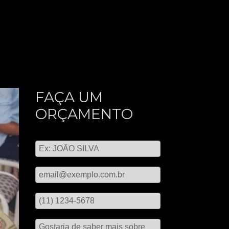
FAÇA UM
ORÇAMENTO
Digite seu nome
Digite seu email
Digite seu telefone
Mensagem