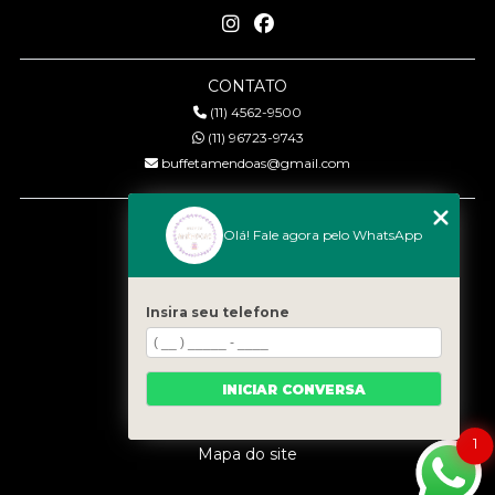
CONTATO
(11) 4562-9500
(11) 96723-9743
buffetamendoas@gmail.com
MENU
Olá! Fale agora pelo WhatsApp
Início
Quem somos
Serviços
Insira seu telefone
Eventos
Gastronomia
INICIAR CONVERSA
Contato
Categorias
1
Mapa do site