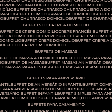
ICILIO COM CHURRASQUEIRO
BUFFET CHURRASCO A DO
IO PROFISSIONAL
BUFFET CHURRASCO A DOMICILIO
ICÍLIO
BUFFET DE CHURRASCO CHURRASQUEIRO A DOM
RRASCO
BUFFET COM CHURRASCO A DOMICILIO
BUFFET
CO
BUFFET CHURRASCO DOMICILIO
BUFFET DE CHURRA
BUFFETS DE CREPE A DOMICILIO
BUFFET DE CREPE DOMICILIO
CREPE FRANCÊS BUFFET 
FFET A DOMICÍLIO DE CREPE
BUFFET CREPE EM DOMICÍL
 DOMICILIO
BUFFET CREPE DOMICILIO
BUFFET CREPE A
BUFFET DE CREPE EM DOMICÍLIO
BUFFETS DE MASSAS
BUFFET DE MASSA A DOMICILIO
BUFFET DE MASSAS PAR
IO
BUFFET DE MASSAS
BUFFET MASSAS ANIVERSÁRIO
B
FET MASSAS PARA FESTAS
BUFFET MASSAS CASAMENTO
BUFFETS PARA ANIVERSÁRIO
ANTIL
BUFFET DE ANIVERSÁRIO INFANTIL
BUFFET COM
ET PARA ANIVERSARIO EM DOMICÍLIO
BUFFET DE ANIVE
IVERSÁRIO BUFFET INFANTIL
BUFFET SIMPLES PARA AN
SÁRIO A DOMICILIO
BUFFET PARA ALMOÇO DE ANIVERS
BUFFETS PARA CASAMENTO
AMENTO
BUFFET CHURRASCO CASAMENTO
BUFFET SIM