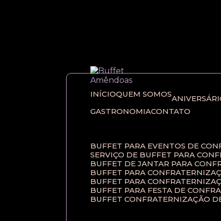
Entre em contato com um de nossos esp
INÍCIO
QUEM SOMOS
ANIVERSÁR
GASTRONOMIA
CONTATO
BUFFET PARA EVENTOS DE CO
SERVIÇO DE BUFFET PARA CON
BUFFET DE JANTAR PARA CONF
BUFFET PARA CONFRATERNIZAÇ
BUFFET PARA CONFRATERNIZA
BUFFET PARA FESTA DE CONFR
BUFFET CONFRATERNIZAÇÃO D