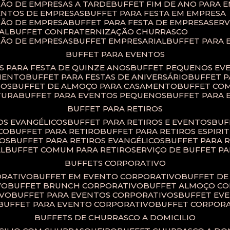
ÇÃO DE EMPRESAS A TARDE
BUFFET FIM DE ANO PARA 
ENTOS DE EMPRESAS
BUFFET PARA FESTA EM EMPRESA
ÇÃO DE EMPRESA
BUFFET PARA FESTA DE EMPRESA
SER
AL
BUFFET CONFRATERNIZAÇÃO CHURRASCO
ÇÃO DE EMPRESAS
BUFFET EMPRESARIAL
BUFFET PARA
BUFFET PARA EVENTOS
TS PARA FESTA DE QUINZE ANOS
BUFFET PEQUENOS EV
AMENTO
BUFFET PARA FESTAS DE ANIVERSÁRIO
BUFFET 
TOS
BUFFET DE ALMOÇO PARA CASAMENTO
BUFFET CO
TURA
BUFFET PARA EVENTOS PEQUENOS
BUFFET PARA
BUFFET PARA RETIROS
TOS EVANGÉLICOS
BUFFET PARA RETIROS E EVENTOS
BU
CO
BUFFET PARA RETIRO
BUFFET PARA RETIROS ESPIRI
SOS
BUFFET PARA RETIROS EVANGÉLICOS
BUFFET PARA 
AL
BUFFET COMUM PARA RETIRO​
SERVIÇO DE BUFFET P
BUFFETS CORPORATIVO
ORATIVO
BUFFET EM EVENTO CORPORATIVO
BUFFET D
VO
BUFFET BRUNCH CORPORATIVO
BUFFET ALMOÇO C
IVO
BUFFET PARA EVENTOS CORPORATIVOS
BUFFET E
BUFFET PARA EVENTO CORPORATIVO
BUFFET CORPOR
BUFFETS DE CHURRASCO A DOMICILIO