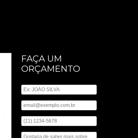
FAÇA UM
ORÇAMENTO
Digite seu nome
Digite seu email
Digite seu telefone
Mensagem