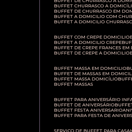
BUFFET DE CHURRASCO A DOM
BUFFET CHURRASCO A DOMICÍL
BUFFET DE CHURRASCO EM DOM
BUFFET A DOMICILIO COM CHU
BUFFET A DOMICILIO CHURRAS
BUFFET COM CREPE DOMICILIO
BUFFET A DOMICILIO CREPE
BU
BUFFET DE CREPE FRANCES EM
BUFFET DE CREPE A DOMICILIO
BUFFET MASSA EM DOMICILIO
BUFFET DE MASSAS EM DOMICIL
BUFFET MASSA DOMICÍLIO
BUF
BUFFET MASSAS
BUFFET PARA ANIVERSÁRIO INF
BUFFET DE ANIVERSÁRIO
BUFF
BUFFET FESTA ANIVERSARIO
AN
BUFFET PARA FESTA DE ANIVER
SERVIÇO DE BUFFET PARA CAS