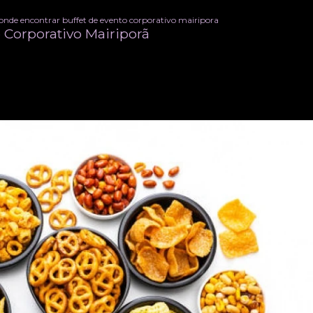
onde encontrar buffet de evento corporativo mairipora
 Corporativo Mairiporã