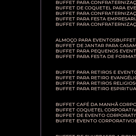
BUFFET PARA CONFRATERNIZA
BUFFET DE COQUETEL PARA EV
BUFFET PARA CONFRATERNIZA
BUFFET PARA FESTA EMPRESARI
BUFFET PARA CONFRATERNIZA
ALMOÇO PARA EVENTOS
BUFFE
BUFFET DE JANTAR PARA CAS
BUFFET PARA PEQUENOS EVEN
BUFFET PARA FESTA DE FORMA
BUFFET PARA RETIROS E EVEN
BUFFET PARA RETIRO EVANGÉLI
BUFFET PARA RETIROS RELIGIO
BUFFET PARA RETIRO ESPIRITU
BUFFET CAFÉ DA MANHÃ CORP
BUFFET COQUETEL CORPORATI
BUFFET DE EVENTO CORPORAT
BUFFET EVENTO CORPORATIVO