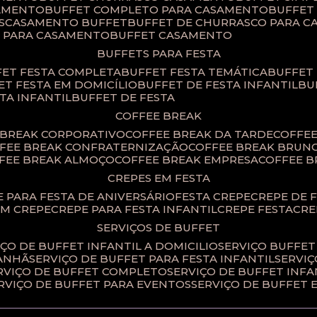
SAMENTO
BUFFET COMPLETO PARA CASAMENTO
BUFFE
S
CASAMENTO BUFFET
BUFFET DE CHURRASCO PARA 
T PARA CASAMENTO
BUFFET CASAMENTO
BUFFETS PARA FESTA
FET FESTA COMPLETA
BUFFET FESTA TEMÁTICA
BUFFET
FET FESTA EM DOMICÍLIO
BUFFET DE FESTA INFANTIL
B
STA INFANTIL
BUFFET DE FESTA
COFFEE BREAK
E BREAK CORPORATIVO
COFFEE BREAK DA TARDE
COFFE
FFEE BREAK CONFRATERNIZAÇÃO
COFFEE BREAK BRUN
FFEE BREAK ALMOÇO
COFFEE BREAK EMPRESA
COFFEE 
CREPES EM FESTA
PE PARA FESTA DE ANIVERSÁRIO
FESTA CREPE
CREPE DE 
OM CREPE
CREPE PARA FESTA INFANTIL
CREPE FESTA
CR
SERVIÇOS DE BUFFET
IÇO DE BUFFET INFANTIL A DOMICILIO
SERVIÇO BUFFET
MANHÃ
SERVIÇO DE BUFFET PARA FESTA INFANTIL
SERVI
ERVIÇO DE BUFFET COMPLETO
SERVIÇO DE BUFFET INFA
ERVIÇO DE BUFFET PARA EVENTOS
SERVIÇO DE BUFFET 