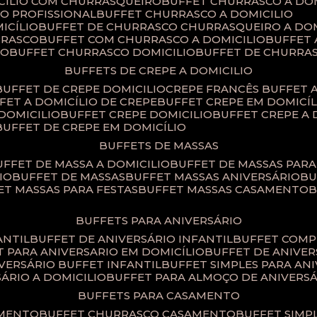
ICILIO COM CHURRASQUEIRO
BUFFET CHURRASCO A DO
IO PROFISSIONAL
BUFFET CHURRASCO A DOMICILIO
ICÍLIO
BUFFET DE CHURRASCO CHURRASQUEIRO A DOM
RRASCO
BUFFET COM CHURRASCO A DOMICILIO
BUFFET
CO
BUFFET CHURRASCO DOMICILIO
BUFFET DE CHURRA
BUFFETS DE CREPE A DOMICILIO
BUFFET DE CREPE DOMICILIO
CREPE FRANCÊS BUFFET 
FFET A DOMICÍLIO DE CREPE
BUFFET CREPE EM DOMICÍL
 DOMICILIO
BUFFET CREPE DOMICILIO
BUFFET CREPE A
BUFFET DE CREPE EM DOMICÍLIO
BUFFETS DE MASSAS
BUFFET DE MASSA A DOMICILIO
BUFFET DE MASSAS PAR
IO
BUFFET DE MASSAS
BUFFET MASSAS ANIVERSÁRIO
B
FET MASSAS PARA FESTAS
BUFFET MASSAS CASAMENTO
BUFFETS PARA ANIVERSÁRIO
ANTIL
BUFFET DE ANIVERSÁRIO INFANTIL
BUFFET COM
ET PARA ANIVERSARIO EM DOMICÍLIO
BUFFET DE ANIVE
IVERSÁRIO BUFFET INFANTIL
BUFFET SIMPLES PARA AN
SÁRIO A DOMICILIO
BUFFET PARA ALMOÇO DE ANIVERS
BUFFETS PARA CASAMENTO
AMENTO
BUFFET CHURRASCO CASAMENTO
BUFFET SIM