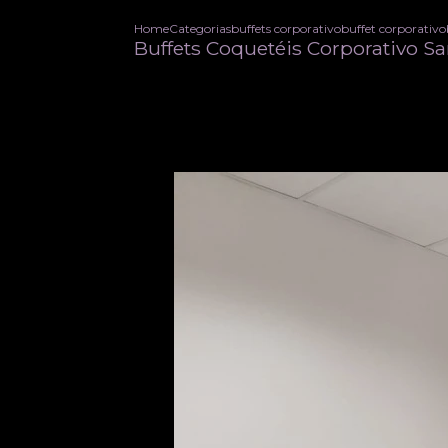
Home
Categorias
buffets corporativo
buffet corporativo
Buffets Coquetéis Corporativo S