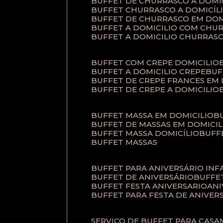
BUFFET DE CHURRASCO A DOM
BUFFET CHURRASCO A DOMICÍL
BUFFET DE CHURRASCO EM DOM
BUFFET A DOMICILIO COM CHU
BUFFET A DOMICILIO CHURRAS
BUFFET COM CREPE DOMICILIO
BUFFET A DOMICILIO CREPE
BU
BUFFET DE CREPE FRANCES EM
BUFFET DE CREPE A DOMICILIO
BUFFET MASSA EM DOMICILIO
BUFFET DE MASSAS EM DOMICIL
BUFFET MASSA DOMICÍLIO
BUF
BUFFET MASSAS
BUFFET PARA ANIVERSÁRIO INF
BUFFET DE ANIVERSÁRIO
BUFF
BUFFET FESTA ANIVERSARIO
AN
BUFFET PARA FESTA DE ANIVER
SERVIÇO DE BUFFET PARA CAS