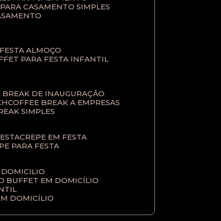
T PARA CASAMENTO SIMPLES
CASAMENTO
 FESTA ALMOÇO
UFFET PARA FESTA INFANTIL
E BREAK DE INAUGURAÇÃO
CH
COFFEE BREAK A EMPRESAS
BREAK SIMPLES
FESTA
CREPE EM FESTA
EPE PARA FESTA
 DOMICILIO
ÇO BUFFET EM DOMICÍLIO
NTIL
EM DOMICÍLIO