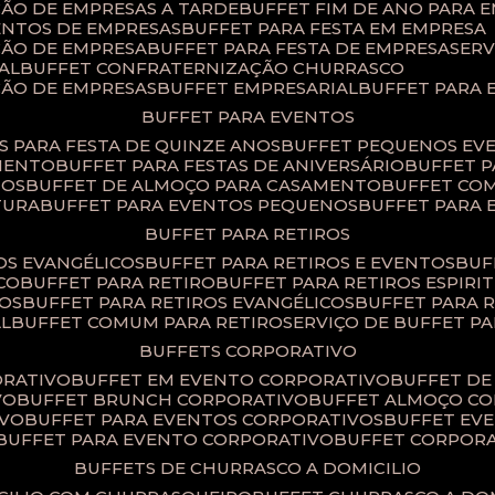
ÇÃO DE EMPRESAS A TARDE
BUFFET FIM DE ANO PARA 
ENTOS DE EMPRESAS
BUFFET PARA FESTA EM EMPRESA
ÇÃO DE EMPRESA
BUFFET PARA FESTA DE EMPRESA
SER
AL
BUFFET CONFRATERNIZAÇÃO CHURRASCO
ÇÃO DE EMPRESAS
BUFFET EMPRESARIAL
BUFFET PARA
BUFFET PARA EVENTOS
TS PARA FESTA DE QUINZE ANOS
BUFFET PEQUENOS EV
AMENTO
BUFFET PARA FESTAS DE ANIVERSÁRIO
BUFFET 
TOS
BUFFET DE ALMOÇO PARA CASAMENTO
BUFFET CO
TURA
BUFFET PARA EVENTOS PEQUENOS
BUFFET PARA
BUFFET PARA RETIROS
TOS EVANGÉLICOS
BUFFET PARA RETIROS E EVENTOS
BU
CO
BUFFET PARA RETIRO
BUFFET PARA RETIROS ESPIRI
SOS
BUFFET PARA RETIROS EVANGÉLICOS
BUFFET PARA 
AL
BUFFET COMUM PARA RETIRO​
SERVIÇO DE BUFFET P
BUFFETS CORPORATIVO
ORATIVO
BUFFET EM EVENTO CORPORATIVO
BUFFET D
VO
BUFFET BRUNCH CORPORATIVO
BUFFET ALMOÇO C
IVO
BUFFET PARA EVENTOS CORPORATIVOS
BUFFET E
BUFFET PARA EVENTO CORPORATIVO
BUFFET CORPOR
BUFFETS DE CHURRASCO A DOMICILIO