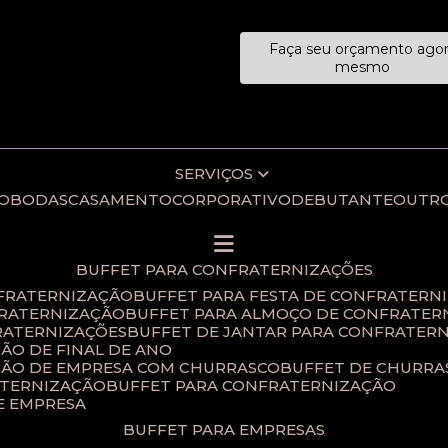
Faça seu orçamento ago
ecialistas!
mesmo
SERVIÇOS
IO
BODAS
CASAMENTO
CORPORATIVO
DEBUTANTE
OUTR
BUFFET PARA CONFRATERNIZAÇÕES
NFRATERNIZAÇÃO
BUFFET PARA FESTA DE CONFRATERN
FRATERNIZAÇÃO
BUFFET PARA ALMOÇO DE CONFRATER
RATERNIZAÇÕES​
BUFFET DE JANTAR PARA CONFRATERN
ÃO DE FINAL DE ANO​
ÇÃO DE EMPRESA COM CHURRASCO
BUFFET DE CHURR
ATERNIZAÇÃO
BUFFET PARA CONFRATERNIZAÇÃO
E EMPRESA
BUFFET PARA EMPRESAS