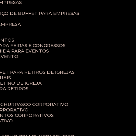
EMPRESAS
VIÇO DE BUFFET PARA EMPRESAS
 EMPRESA
ENTOS
PARA FEIRAS E CONGRESSOS
MIDA PARA EVENTOS
 EVENTO
FFET PARA RETIROS DE IGREJAS
TUAIS
RETIRO DE IGREJA
ARA RETIROS
E CHURRASCO CORPORATIVO
ORPORATIVO
VENTOS CORPORATIVOS
ATIVO