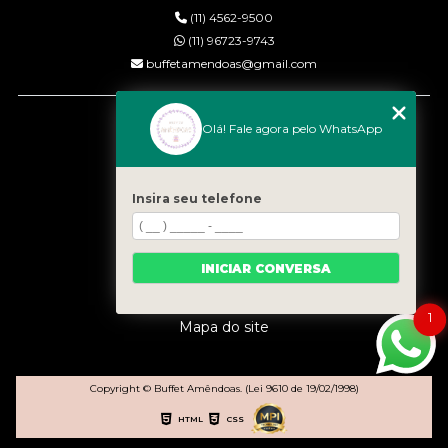
(11) 4562-9500
(11) 96723-9743
buffetamendoas@gmail.com
MENU
Olá! Fale agora pelo WhatsApp
Início
Quem somos
Serviços
Insira seu telefone
Eventos
Gastronomia
INICIAR CONVERSA
Contato
Categorias
1
Mapa do site
Copyright © Buffet Amêndoas. (Lei 9610 de 19/02/1998)
HTML
CSS