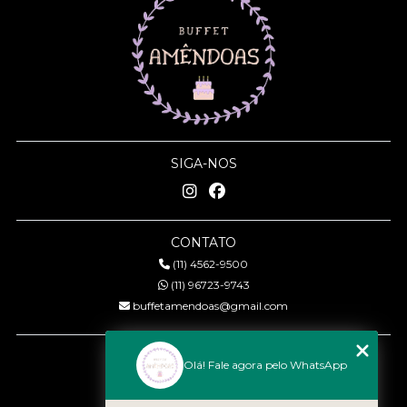
SIGA-NOS
CONTATO
(11) 4562-9500
(11) 96723-9743
buffetamendoas@gmail.com
MENU
Olá! Fale agora pelo WhatsApp
Início
Quem somos