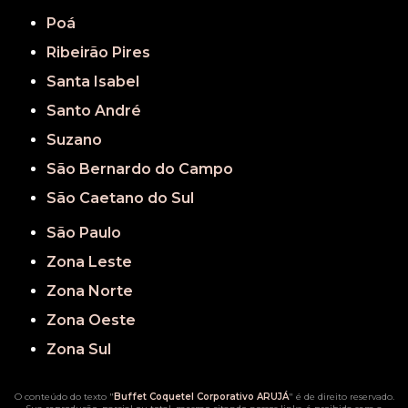
Poá
Ribeirão Pires
Santa Isabel
Santo André
Suzano
São Bernardo do Campo
São Caetano do Sul
São Paulo
Zona Leste
Zona Norte
Zona Oeste
Zona Sul
O conteúdo do texto "
Buffet Coquetel Corporativo ARUJÁ
" é de direito reservado.