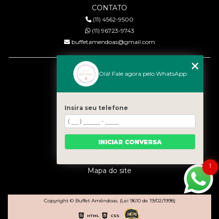
CONTATO
(11) 4562-9500
(11) 96723-9743
buffetamendoas@gmail.com
MENU
Olá! Fale agora pelo WhatsApp
Início
Quem somos
Serviços
Insira seu telefone
Eventos
Gastronomia
INICIAR CONVERSA
Contato
Categorias
1
Mapa do site
Copyright © Buffet Amêndoas. (Lei 9610 de 19/02/1998)
HTML
CSS