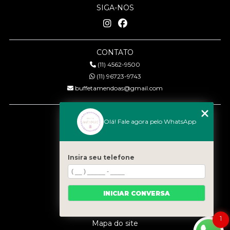
SIGA-NOS
CONTATO
(11) 4562-9500
(11) 96723-9743
buffetamendoas@gmail.com
MENU
Olá! Fale agora pelo WhatsApp
Início
Quem somos
Serviços
Insira seu telefone
Eventos
Gastronomia
INICIAR CONVERSA
Contato
Categorias
1
Mapa do site