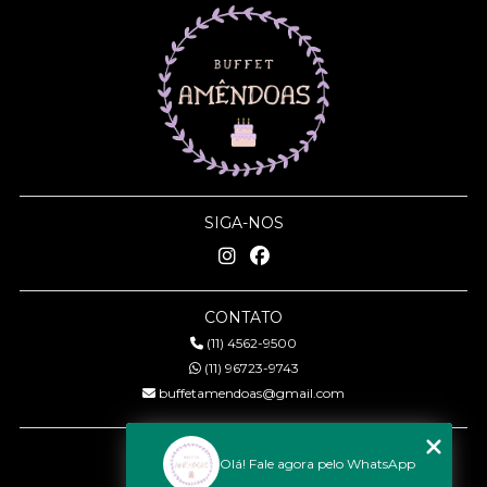
SIGA-NOS
CONTATO
(11) 4562-9500
(11) 96723-9743
buffetamendoas@gmail.com
MENU
Olá! Fale agora pelo WhatsApp
Início