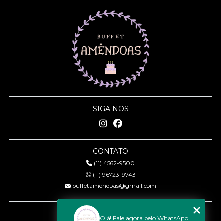
SIGA-NOS
CONTATO
(11) 4562-9500
(11) 96723-9743
buffetamendoas@gmail.com
MENU
Olá! Fale agora pelo WhatsApp