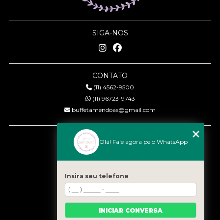
SIGA-NOS
CONTATO
(11) 4562-9500
(11) 96723-9743
buffetamendoas@gmail.com
MENU
Olá! Fale agora pelo WhatsApp
Início
Quem somos
Serviços
Insira seu telefone
Eventos
Gastronomia
INICIAR CONVERSA
Contato