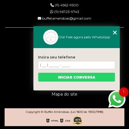
(11) 4562-9500
(11) 96723-9743
buffetamendoas@gmail.com
MENU
Olá! Fale agora pelo WhatsApp
Início
Quem somos
Serviços
Insira seu telefone
Eventos
Gastronomia
INICIAR CONVERSA
Contato
Categorias
1
Mapa do site
Copyright © Buffet Amêndoas. (Lei 9610 de 19/02/1998)
HTML
CSS