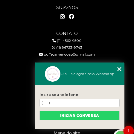
SIGA-NOS
CONTATO
(11) 4562-9500
(11) 96723-9743
buffetamendoas@gmail.com
MENU
Olá! Fale agora pelo WhatsApp
Início
Quem somos
Serviços
Insira seu telefone
Eventos
Gastronomia
INICIAR CONVERSA
Contato
Categorias
1
Mapa do site