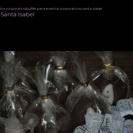
nha corporativo
buffet para eventos corporativos santa isabel
 Santa Isabel