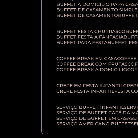
BUFFET A DOMICÍLIO PARA CA
BUFFET DE CASAMENTO SIMPLE
BUFFET DE CASAMENTO
BUFFE
BUFFET FESTA CHURRASCO
BUF
BUFFET FESTA A FANTASIA
BUF
BUFFET PARA FESTA
BUFFET FE
COFFEE BREAK EM CASA
COFFE
COFFEE BREAK COM FRUTAS
CO
COFFEE BREAK A DOMICILIO
CO
CREPE EM FESTA INFANTIL
CRE
CREPE FESTA INFANTIL
FESTA C
SERVIÇO BUFFET INFANTIL
SERV
SERVIÇO DE BUFFET CAFÉ DA 
SERVIÇO DE BUFFET EM CASA
S
SERVIÇO AMERICANO BUFFET
S