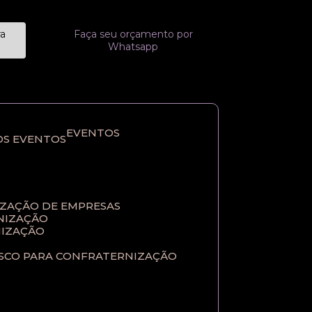
ra
Faça seu orçamento por
Whatsapp
EVENTOS
OS EVENTOS
IZAÇÃO DE EMPRESAS
NIZAÇÃO​
IZAÇÃO​
ASCO PARA CONFRATERNIZAÇÃO