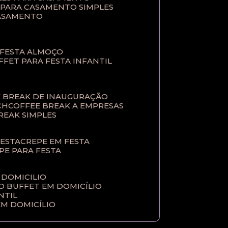
T PARA CASAMENTO SIMPLES
CASAMENTO
 FESTA ALMOÇO
UFFET PARA FESTA INFANTIL
E BREAK DE INAUGURAÇÃO
CH
COFFEE BREAK A EMPRESAS
BREAK SIMPLES
FESTA
CREPE EM FESTA
EPE PARA FESTA
 DOMICILIO
ÇO BUFFET EM DOMICÍLIO
NTIL
EM DOMICÍLIO