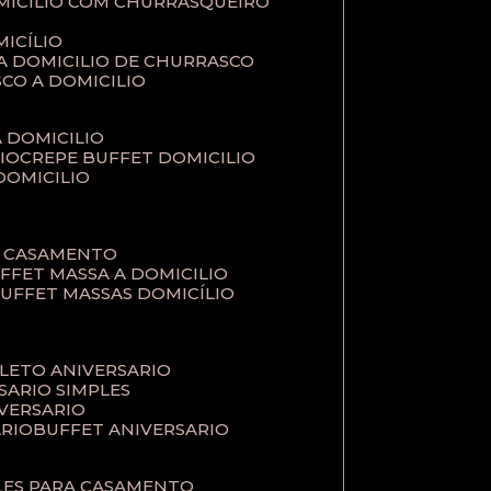
MICILIO COM CHURRASQUEIRO
ICÍLIO
 A DOMICILIO DE CHURRASCO
SCO A DOMICILIO
A DOMICILIO
IO
CREPE BUFFET DOMICILIO
 DOMICILIO
A CASAMENTO
UFFET MASSA A DOMICILIO
BUFFET MASSAS DOMICÍLIO
PLETO ANIVERSARIO
RSARIO SIMPLES
IVERSARIO
ÁRIO
BUFFET ANIVERSARIO
PLES PARA CASAMENTO