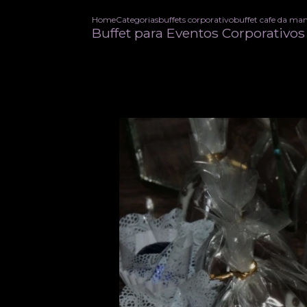
Home
Categorias
buffets corporativo
buffet cafe da ma
Buffet para Eventos Corporativos