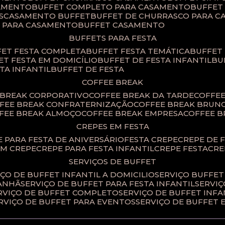
SAMENTO
BUFFET COMPLETO PARA CASAMENTO
BUFFE
S
CASAMENTO BUFFET
BUFFET DE CHURRASCO PARA 
T PARA CASAMENTO
BUFFET CASAMENTO
BUFFETS PARA FESTA
FET FESTA COMPLETA
BUFFET FESTA TEMÁTICA
BUFFET
FET FESTA EM DOMICÍLIO
BUFFET DE FESTA INFANTIL
B
STA INFANTIL
BUFFET DE FESTA
COFFEE BREAK
E BREAK CORPORATIVO
COFFEE BREAK DA TARDE
COFFE
FFEE BREAK CONFRATERNIZAÇÃO
COFFEE BREAK BRUN
FFEE BREAK ALMOÇO
COFFEE BREAK EMPRESA
COFFEE 
CREPES EM FESTA
PE PARA FESTA DE ANIVERSÁRIO
FESTA CREPE
CREPE DE 
OM CREPE
CREPE PARA FESTA INFANTIL
CREPE FESTA
CR
SERVIÇOS DE BUFFET
IÇO DE BUFFET INFANTIL A DOMICILIO
SERVIÇO BUFFET
MANHÃ
SERVIÇO DE BUFFET PARA FESTA INFANTIL
SERVI
ERVIÇO DE BUFFET COMPLETO
SERVIÇO DE BUFFET INFA
ERVIÇO DE BUFFET PARA EVENTOS
SERVIÇO DE BUFFET 