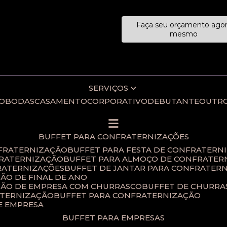
Faça seu orçamento ago
ecialistas!
mesmo
SERVIÇOS
IO
BODAS
CASAMENTO
CORPORATIVO
DEBUTANTE
OUTR
BUFFET PARA CONFRATERNIZAÇÕES
NFRATERNIZAÇÃO
BUFFET PARA FESTA DE CONFRATERN
FRATERNIZAÇÃO
BUFFET PARA ALMOÇO DE CONFRATER
RATERNIZAÇÕES​
BUFFET DE JANTAR PARA CONFRATERN
ÃO DE FINAL DE ANO​
ÇÃO DE EMPRESA COM CHURRASCO
BUFFET DE CHURR
ATERNIZAÇÃO
BUFFET PARA CONFRATERNIZAÇÃO
E EMPRESA
BUFFET PARA EMPRESAS