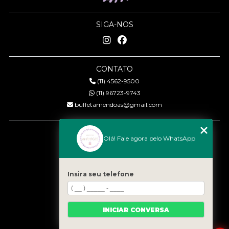
SIGA-NOS
CONTATO
(11) 4562-9500
(11) 96723-9743
buffetamendoas@gmail.com
MENU
Olá! Fale agora pelo WhatsApp
Início
Quem somos
Serviços
Insira seu telefone
Eventos
Gastronomia
INICIAR CONVERSA
Contato
Categorias