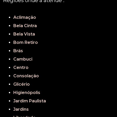
Regiões onde a atende :
REGIÃO CENTRAL
GRANDE SÃO PAULO
São Paulo
Aclimação
Bela Cintra
Bela Vista
Bom Retiro
Brás
Cambuci
Centro
Consolação
Glicério
Higienópolis
Jardim Paulista
Jardins