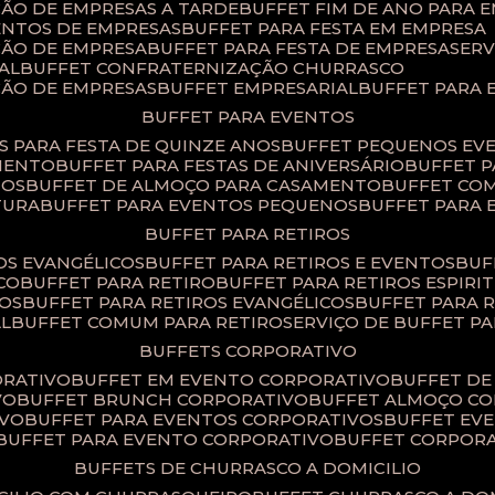
ÇÃO DE EMPRESAS A TARDE
BUFFET FIM DE ANO PARA 
ENTOS DE EMPRESAS
BUFFET PARA FESTA EM EMPRESA
ÇÃO DE EMPRESA
BUFFET PARA FESTA DE EMPRESA
SER
AL
BUFFET CONFRATERNIZAÇÃO CHURRASCO
ÇÃO DE EMPRESAS
BUFFET EMPRESARIAL
BUFFET PARA
BUFFET PARA EVENTOS
TS PARA FESTA DE QUINZE ANOS
BUFFET PEQUENOS EV
AMENTO
BUFFET PARA FESTAS DE ANIVERSÁRIO
BUFFET 
TOS
BUFFET DE ALMOÇO PARA CASAMENTO
BUFFET CO
TURA
BUFFET PARA EVENTOS PEQUENOS
BUFFET PARA
BUFFET PARA RETIROS
TOS EVANGÉLICOS
BUFFET PARA RETIROS E EVENTOS
BU
CO
BUFFET PARA RETIRO
BUFFET PARA RETIROS ESPIRI
SOS
BUFFET PARA RETIROS EVANGÉLICOS
BUFFET PARA 
AL
BUFFET COMUM PARA RETIRO​
SERVIÇO DE BUFFET P
BUFFETS CORPORATIVO
ORATIVO
BUFFET EM EVENTO CORPORATIVO
BUFFET D
VO
BUFFET BRUNCH CORPORATIVO
BUFFET ALMOÇO C
IVO
BUFFET PARA EVENTOS CORPORATIVOS
BUFFET E
BUFFET PARA EVENTO CORPORATIVO
BUFFET CORPOR
BUFFETS DE CHURRASCO A DOMICILIO