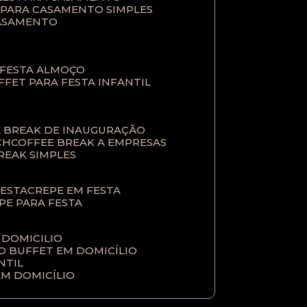
T PARA CASAMENTO SIMPLES
CASAMENTO
 FESTA ALMOÇO
UFFET PARA FESTA INFANTIL
E BREAK DE INAUGURAÇÃO
CH
COFFEE BREAK A EMPRESAS
BREAK SIMPLES
FESTA
CREPE EM FESTA
EPE PARA FESTA
 DOMICILIO
ÇO BUFFET EM DOMICÍLIO
NTIL
EM DOMICÍLIO