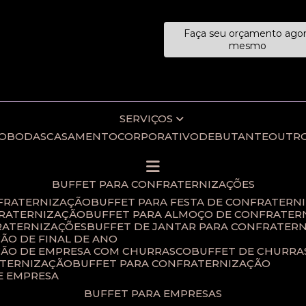
Faça seu orçamento ago
ecialistas!
mesmo
SERVIÇOS
IO
BODAS
CASAMENTO
CORPORATIVO
DEBUTANTE
OUTR
BUFFET PARA CONFRATERNIZAÇÕES
NFRATERNIZAÇÃO
BUFFET PARA FESTA DE CONFRATERN
FRATERNIZAÇÃO
BUFFET PARA ALMOÇO DE CONFRATER
RATERNIZAÇÕES​
BUFFET DE JANTAR PARA CONFRATERN
ÃO DE FINAL DE ANO​
ÇÃO DE EMPRESA COM CHURRASCO
BUFFET DE CHURR
ATERNIZAÇÃO
BUFFET PARA CONFRATERNIZAÇÃO
E EMPRESA
BUFFET PARA EMPRESAS