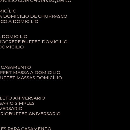
MICILIO COM CHURRASQUEIRO
ICÍLIO
 A DOMICILIO DE CHURRASCO
SCO A DOMICILIO
A DOMICILIO
IO
CREPE BUFFET DOMICILIO
 DOMICILIO
A CASAMENTO
UFFET MASSA A DOMICILIO
BUFFET MASSAS DOMICÍLIO
PLETO ANIVERSARIO
RSARIO SIMPLES
IVERSARIO
ÁRIO
BUFFET ANIVERSARIO
PLES PARA CASAMENTO