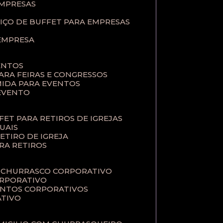
EMPRESAS
VIÇO DE BUFFET PARA EMPRESAS
 EMPRESA
ENTOS
PARA FEIRAS E CONGRESSOS
MIDA PARA EVENTOS
 EVENTO
FFET PARA RETIROS DE IGREJAS
TUAIS
RETIRO DE IGREJA
ARA RETIROS
E CHURRASCO CORPORATIVO
ORPORATIVO
VENTOS CORPORATIVOS
ATIVO