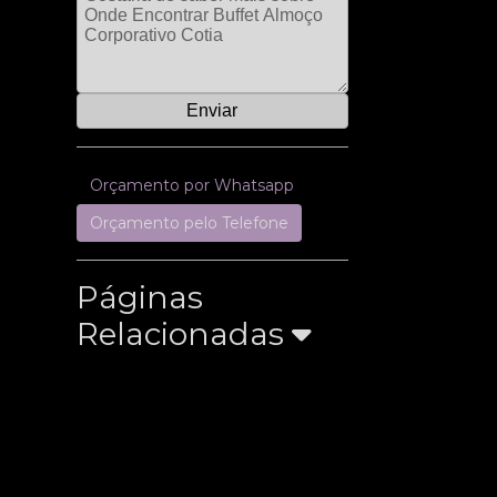
Orçamento por Whatsapp
Orçamento pelo Telefone
Páginas
Relacionadas