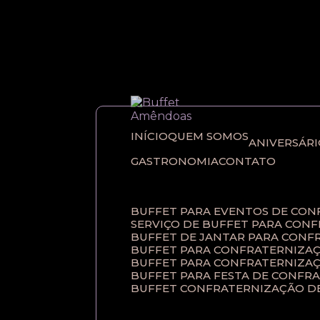
Entre em contato com um de nossos esp
INÍCIO
QUEM SOMOS
ANIVERSÁR
GASTRONOMIA
CONTATO
BUFFET PARA EVENTOS DE CO
SERVIÇO DE BUFFET PARA CON
BUFFET DE JANTAR PARA CONF
BUFFET PARA CONFRATERNIZAÇ
BUFFET PARA CONFRATERNIZA
BUFFET PARA FESTA DE CONFR
BUFFET CONFRATERNIZAÇÃO D