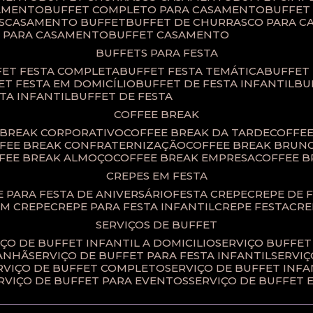
SAMENTO
BUFFET COMPLETO PARA CASAMENTO
BUFFE
S
CASAMENTO BUFFET
BUFFET DE CHURRASCO PARA 
T PARA CASAMENTO
BUFFET CASAMENTO
BUFFETS PARA FESTA
FET FESTA COMPLETA
BUFFET FESTA TEMÁTICA
BUFFET
FET FESTA EM DOMICÍLIO
BUFFET DE FESTA INFANTIL
B
STA INFANTIL
BUFFET DE FESTA
COFFEE BREAK
E BREAK CORPORATIVO
COFFEE BREAK DA TARDE
COFFE
FFEE BREAK CONFRATERNIZAÇÃO
COFFEE BREAK BRUN
FFEE BREAK ALMOÇO
COFFEE BREAK EMPRESA
COFFEE 
CREPES EM FESTA
PE PARA FESTA DE ANIVERSÁRIO
FESTA CREPE
CREPE DE 
OM CREPE
CREPE PARA FESTA INFANTIL
CREPE FESTA
CR
SERVIÇOS DE BUFFET
IÇO DE BUFFET INFANTIL A DOMICILIO
SERVIÇO BUFFET
MANHÃ
SERVIÇO DE BUFFET PARA FESTA INFANTIL
SERVI
ERVIÇO DE BUFFET COMPLETO
SERVIÇO DE BUFFET INFA
ERVIÇO DE BUFFET PARA EVENTOS
SERVIÇO DE BUFFET 