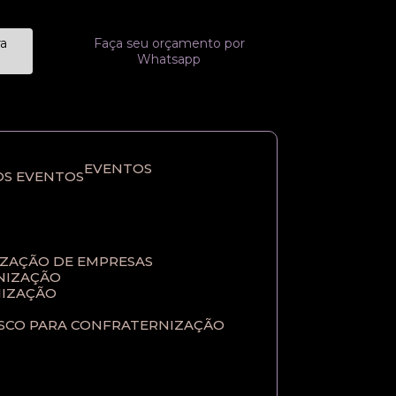
ra
Faça seu orçamento por
Whatsapp
EVENTOS
OS EVENTOS
IZAÇÃO DE EMPRESAS
NIZAÇÃO​
IZAÇÃO​
ASCO PARA CONFRATERNIZAÇÃO