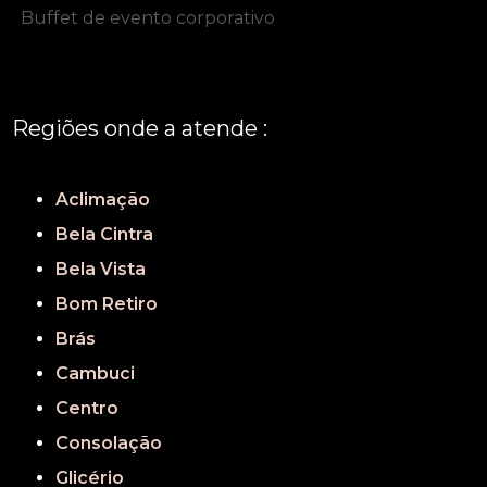
Buffet de evento corporativo
Regiões onde a atende :
REGIÃO CENTRAL
GRANDE SÃO PAULO
São Paulo
Aclimação
Bela Cintra
Bela Vista
Bom Retiro
Brás
Cambuci
Centro
Consolação
Glicério