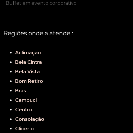
Buffet em evento corporativo
Regiões onde a atende :
REGIÃO CENTRAL
GRANDE SÃO PAULO
São Paulo
Aclimação
Bela Cintra
Bela Vista
Bom Retiro
Brás
Cambuci
Centro
Consolação
Glicério